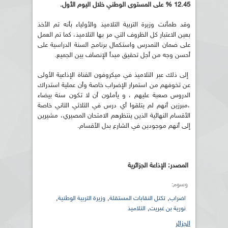
12.45 %
على المستوى الوطني خلال اليوم الأول.
وقد طمأنت وزيرة التربية التلاميذ والأولياء بأنه تم الأخذ
بعين الاعتبار كل الظروف التي مر بها التلاميذ، كما تم العمل
على ضمان التمدرس واستكمال برنامج السنة الدراسية على
أحسن وجه من أجل تحقيق مبدأ الإنصاف بين الجميع.
إلى ذلك عبر التلاميذ في ميكروفون القناة الإذاعية الأولى
عن تخوفهم من استمرار الإضراب خاصة وأن عملية استدراك
الدروس صعبة عليهم ، و يأملون أن لا تكون سنة بيضاء
،مبرزين أنهم لم يتلقوا أي درس في الثلاثي الثاني خاصة
الأقسام النهائية الذين ينتظرهم الامتحان المصيري، مشيرين
إلى أنهم موجودين في الشارع بدل الأقسام.
المصدر: الإذاعة الجزائرية
وسوم:
,
,
,
اضراب
تكتل النقابات المستقلة
وزيرة التربية الوطنية
,
نورية بن غبريت
التلاميذ
الجزائر