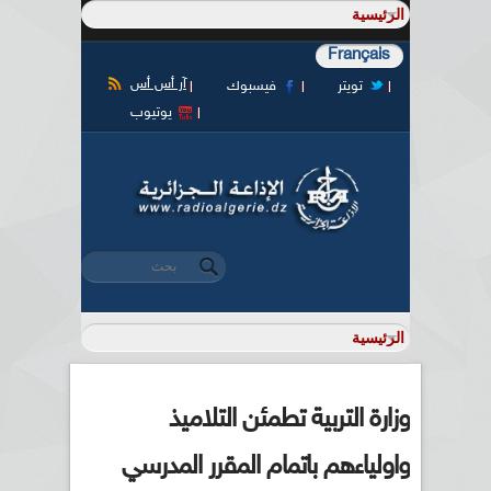
Français
آر أس أس
تويتر
فيسبوك
يوتيوب
‏بحث ‏
استمارة البحث
وزارة التربية تطمئن التلاميذ
واولياءهم باتمام المقرر المدرسي