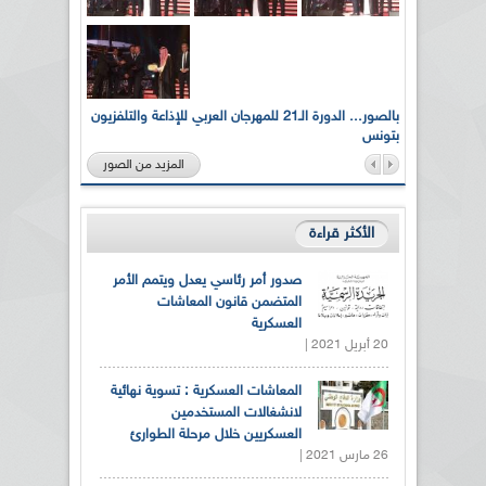
لى أرواح
بالصور... الدورة الـ21 للمهرجان العربي للإذاعة والتلفزيون
بتونس
المزيد من الصور
الأكثر قراءة
صدور أمر رئاسي يعدل ويتمم الأمر
المتضمن قانون المعاشات
العسكرية
20 أبريل 2021 |
المعاشات العسكرية : تسوية نهائية
لانشغالات المستخدمين
العسكريين خلال مرحلة الطوارئ
26 مارس 2021 |