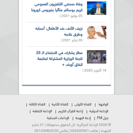
وفاة صحفي التلفزيون العمومي
كريم بوسالم متأثرا بفيروس كورونا
25 يوليو 2021 |
نزيف الأنف عند الأطفال: أسبابه
وطرق علاجه
05 يناير 2021 |
عطار يشارك في الاجتماع الـ 23
للجنة الوزارية المشتركة لمتابعة
اتفاق أوبك +
19 أكتوبر 2020 |
الواجهة
القناة الأولى
القناة الثانية
القناة الثالثة
الإذاعة الدولية
إذاعة القرآن الكريم
الإذاعة الثقافة
جيل FM
إذعة البهجة
الإذاعات المحلية
© 2026 الإذاعة الجزائرية. كل الحقوق محفوظة | 21 شارع
الشهداء | هاتف:023500301 | فاكس:021230823/25