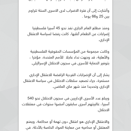
وأشارت إلى أن فترة الاضراب لدى الاسرى الستة تتراوح
بين 25 و66 يوما .
ومنذ مطلع العام الجاري نفذ نحو 45 أسيرا فلسطينيا
إضرابات عن الطعام أغلبها، كانت رفضا لسياسة الاعتقال
الإداري.
وكانت مجموعة من المؤسسات الحقوقية الفلسطينية
والأهلية، قد وجهت نداء عاجلا للأمم المتحدة، مؤخرا ،
بتوفير الحماية للأسرى في سجون الاحتلال الإسرائيلي.
يشار إلى أن الإضرابات الفردية الرافضة للاعتقال الإداري
مستمرة، جراء تصعيد سلطات الاحتلال في سياسة الاعتقال
الإداري وتحديدا منذ شهر ماي الماضي.
ويبلغ عدد الأسرى الإداريين في سجون الاحتلال نحو 540
أسيرا، غالبيتهم أسرى سابقون أمضوا سنوات في معتقلات
الاحتلال.
والاعتقال الإداري هو اعتقال دون تهمة أو محاكمة، ويمنع
المعتقل أو محاميه من معاينة المواد الخاصة بالأدلة، في