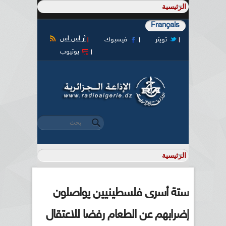
Français
آر أس أس
تويتر
فيسبوك
يوتيوب
‏بحث ‏
استمارة البحث
ستة أسرى فلسطينيين يواصلون
إضرابهم عن الطعام رفضا للاعتقال