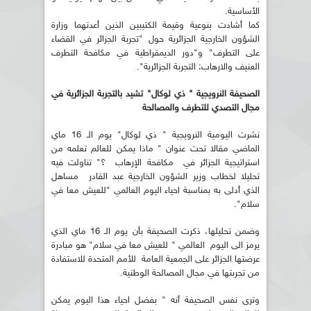
الأساسية.
كما أشادت بنوعية وقيمة الكتيبين الذين أعدتهما وزارة
الشؤون الخارجية الجزائرية حول "تجربة الجزائر في القضاء
على التطرف" و"دور الديمقراطية في مكافحة التطرف
العنيف والارهاب: التجربة الجزائرية".
الصحيفة النرويجية " ذي لوكال" تشيد بالتجربة الجزائرية في
مجال التصدي للتطرف والمصالحة
نشرت اليومية النرويجية " ذي لوكال" يوم الـ 16 ماي
الماضي مقالا تحت عنوان " ماذا يمكن للعالم تعلمه من
استراتيجية الجزائر في مكافحة الإرهاب ؟" تناولت فيه
تحليلا لخطاب وزير الشؤون الخارجية عبد القادر مساهل
الذي أدلى به بمناسبة احياء اليوم العالمي "للعيش معا في
سلام".
وضمن تحليلها، ذكرت الصحيفة بأن يوم الـ 16 ماي الذي
يرمز الى اليوم العالمي " للعيش معا في سلام" هو مبادرة
عرضتها الجزائر على الجمعية العامة للأمم المتحدة للاستفادة
من تجربتها في مجال المصالحة الوطنية.
وترى نفس الصحيفة أنه " بفضل احياء هذا اليوم يمكن