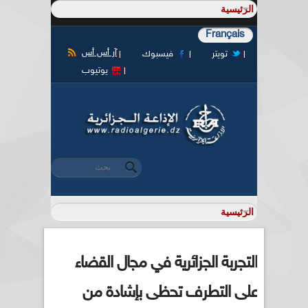
Français
آر أس أس
تويتر
فيسبوك
يوتيوب
‏بحث ‏
استمارة البحث
التجربة الجزائرية في مجال القضاء
على التطرف تحظى بإشادة من