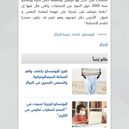
الكلمات التي أدلى بها الرئيس بوتفليقة خلال ندوة يونسكو
سنة 2005 حول الحوار بين الحضارات والتي قال فيها إن
"حلمنا يتوقف على قدرتنا على فهمنا لبعضنا البعض و
قبول الأخرين بكل تنوعهم وهو تنوع قد يكون مصدرا
لتقدم الانسانية".
وسوم:
,
,
اليونسكو
اشادة
تجربة الجزائر
الجزائر
طالع ايضاً
تقرير لليونيسكو يكشف واقع
الصناعة السينماتوغرافية
والسمعي-البصري في الجزائر
اليونسكو:كورونا تسببت في
" أضخم اضطراب تعليمي في
التاريخ"