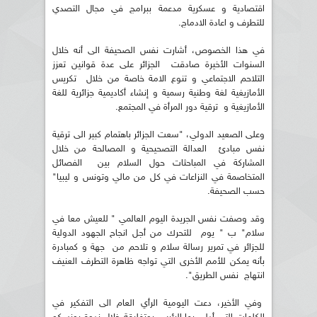
اقتصادية و عسكرية مدعمة ببرامج في مجال التصدي
للتطرف و اعادة الادماج.
في هذا الخصوص، أشارت نفس الصحيفة الى أنه خلال
السنوات الأخيرة صادقت الجزائر على عدة قوانين تعزز
التلاحم الاجتماعي و تنوع الامة خاصة من خلال تكريس
الأمازيغية لغة وطنية رسمية و إنشاء أكاديمية جزائرية للغة
الأمازيغية و ترقية دور المرأة في المجتمع.
وعلى الصعيد الدولي، "سعت الجزائر باهتمام كبير الى ترقية
نفس مبادئ العدالة التصحيحية و المصالحة من خلال
المشاركة في المباحثات حول السلام بين الفصائل
المتخاصمة في النزاعات في كل من مالي وتونس و ليبيا"
حسب الصحيفة.
وقد وصفت نفس الجريدة اليوم العالمي " للعيش معا في
سلام" ب " يوم للتحرك من أجل انجاح الجهود الدولية
للجزائر في تمرير رسالة سلام و تلاحم من جهة و كمبادرة
بأنه يمكن للأمم الأخرى التي تواجه ظاهرة التطرف العنيف
انتهاج نفس الطريق".
وفي الأخير، دعت اليومية الرأي العام الى التفكير في