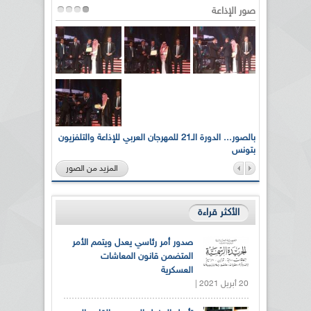
صور الإذاعة
لى أرواح
بالصور... الدورة الـ21 للمهرجان العربي للإذاعة والتلفزيون
بتونس
المزيد من الصور
الأكثر قراءة
صدور أمر رئاسي يعدل ويتمم الأمر
المتضمن قانون المعاشات
العسكرية
20 أبريل 2021 |