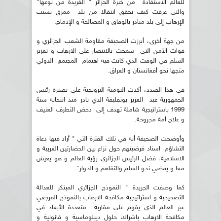
للعالم الاستفادة من خبرة الجزائر " الفريدة من نوعها"
والتي عرفت كيف تحقق انتقالا من بلد ممزق بسبب
الإرهاب إلى بلد مبادر بالوفاق و المصالحة و الإدماج.
من جهة أخرى، أبرزت الصحيفة مقاومة الشعب الجزائري و
قوات الأمن التي سمحت بالانتصار على الارهاب و تعزيز
السلم في الوقت الذي كانت فيه اهتمام المجتمع الدولي
متجها نحو أفغانستان و العراق.
في هذا الصدد، أكدت اليومية النرويجية على بصيرة رئيس
الجمهورية عبد العزيز بوتفليقة الذي بادر منذ انتخابه سنة
1999 باستراتيجية شاملة تهدف إلى دحض التطرف العنيف
و علاج أمة مجروحة.
وأوضحت الصحيفة أنه في تلك الفترة التي " أراد فيها دعاة
التشاؤم اسناد فرضيتهم حول نزاع بين الحضارتين الغربية و
الاسلامية، فضل الرئيس الجزائري رؤية العالم و هو يعيش
معا و يمضي نحو السلم والتفاهم و الحوار".
كما وصفت الجريدة " النموذج الجزائري المبتكر للعدالة
التصحيحية و استراتيجية مكافحة الارهاب بالنموذج المرجعي
عبر العالم الذي يقوم على مقاربة متعددة الأبعاد في
مكافحة الارهاب باشراك حلول ديبلوماسية و قانونية و