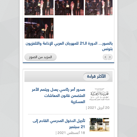
لى أرواح
بالصور... الدورة الـ21 للمهرجان العربي للإذاعة والتلفزيون
بتونس
المزيد من الصور
الأكثر قراءة
صدور أمر رئاسي يعدل ويتمم الأمر
المتضمن قانون المعاشات
العسكرية
20 أبريل 2021 |
تأجيل الدخول المدرسي القادم إلى
21 سبتمبر
18 أغسطس 2021 |