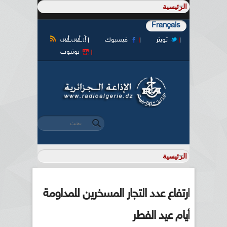
Français
آر أس أس
تويتر
فيسبوك
يوتيوب
‏بحث ‏
استمارة البحث
ارتفاع عدد التجار المسخرين للمداومة
أيام عيد الفطر