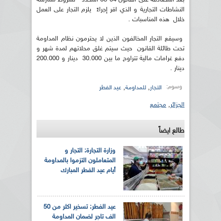
النشاطات التجارية و الذي اقر إجراءً يلزم التجار على العمل
خلال هذه المناسبات .
وسيقع التجار المخالفون الذين لا يحترمون نظام المداومة
تحت طائلة القانون حيث سيتم غلق محلاتهم لمدة شهر و
دفع غرامات مالية تتراوح ما بين 30.000 دينار و 200.000
دينار .
وسوم:
,
,
التجار
للمداومة
عيد الفطر
الجزائر
,
مجتمع
طالع ايضاً
وزارة التجارة: التجار و
المتعاملون التزموا بالمداومة
أيام عيد الفطر المبارك
عيد الفطر: تسخير اكثر من 50
الف تاجر لضمان المداومة