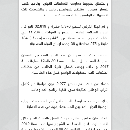
والمتعلق بشروط ممارسة النشاطات التجارية برنامجا خاصا
لضمان تموين منتظم للمواطنين بالمواد والخدمات ذات
الاستهلاك الواسع و ذلك بمناسبة عيد الفطر.
و تم لهذا الغرض تسخير 5.376 مخبزة و 32.819 تاجر في
المواد الغذائية العامة والخضر و الفواكه و 11.234 في
نشاطات اخرى عديدة فضلا عن 445 وحدة إنتاجية ( 134
ملبنة و 275 مطحنة و 36 وحدة لإنتاج المياه المعدنية).
وحسب ذات المصدر فان عدد التجار المجندين للضمان
مداومة العيد سجل ارتفاعا بنسبة 39 بالمائة مقارنة بسنة
2017 و ذلك بهدف ضمان تلبية الطلب من مختلف
المنتجات ذات الاستهلاك الواسع خلال هذه المناسبة.
فضلا عن ذلك تم تسخير 2.277 عون مراقبة عبر كامل
التراب الوطني لمتابعة مدى تنفيذ برنامج المداومات.
و لإنجاح تنفيذ مداومة التجار خلال أيام العيد دعت الوزارة
الوصية التجار المعنيين للمساهمة بقوة في هذه العملية .
للتذكير فان تطبيق نظام مداومة العمل بالنسبة للتجار خلال
الأعياد الوطنية و الدينية تم الشروع فيها منذ سنة 2012
بعد المصادقة على القانون 04-08 المحدد لشروط ممارسة