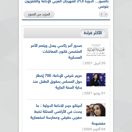
لى أرواح
بالصور... الدورة الـ21 للمهرجان العربي للإذاعة والتلفزيون
بتونس
المزيد من الصور
الأكثر قراءة
صدور أمر رئاسي يعدل ويتمم الأمر
المتضمن قانون المعاشات
العسكرية
20 أبريل 2021 |
مريم شرفي للإذاعة: 700 إخطار
حول المساس بحقوق الطفل منذ
بداية السنة الجارية
01 يونيو 2021 |
أميناتو حيدر للاذاعة الدولية : ما
يحدث في الأراضي المحتلة تخبط
مغربي حقيقي وممارسة استعمارية
مفضوحة
04 أكتوبر 2020 |