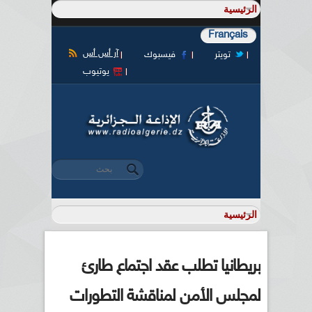
Français
آر أس أس
تويتر
فيسبوك
يوتيوب
‏بحث ‏
استمارة البحث
بريطانيا تطلب عقد اجتماع طارئ
لمجلس الأمن لمناقشة التطورات