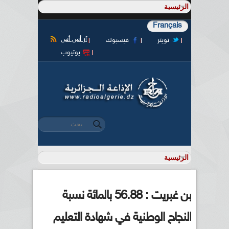
Français
آر أس أس
تويتر
فيسبوك
يوتيوب
‏بحث ‏
استمارة البحث
بن غبريت : 56.88 بالمائة نسبة
النجاح الوطنية في شهادة التعليم