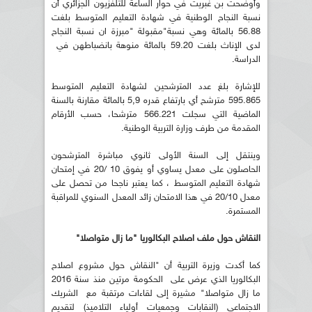
وأوضحت بن غبريت في حوار الساعة للتلفزيون الجزائري أن
نسبة النجاح الوطنية في شهادة التعليم المتوسط بلغت
56.88 بالمائة وهي نسبة"مقبولة "مبرزة ان نسبة النجاح
لدى الإناث بلغت 59.20 بالمائة منوهة بانضباطهن في
الدراسة.
للإشارة بلغ عدد المترشحين لشهادة التعليم المتوسط
595.865 مترشح أي بارتفاع قدره 5,9 بالمائة مقارنة بالسنة
الماضية التي سجلت 566.221 مترشحا، حسب الأرقام
المقدمة من طرف وزارة التربية الوطنية.
وينتقل إلى السنة الأولى ثانوي مباشرة المترشحون
الحاصلون على معدل يساوي أو يفوق 10 /20 في إمتحان
شهادة التعليم المتوسط ، كما يعتبر ناجحا من تحصل على
معدل 20/10 في هذا الامتحان زائد المعدل السنوي للمراقبة
المستمرة.
النقاش حول ملف اصلاح البكالوريا "ما زال متواصلا"
كما أكدت وزيرة التربية أن "النقاش حول مشروع اصلاح
البكالوريا الذي عرض على الحكومة مرتين منذ سنة 2016
ما زال متواصلا" مشيرة إلى لقاءات مرتقبة مع الشريك
الاجتماعي (النقابات وجمعيات أولياء التلاميذ) لتقديم