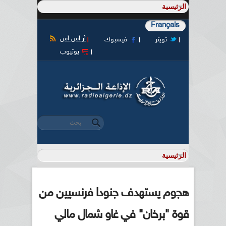
Français
آر أس أس
تويتر
فيسبوك
يوتيوب
‏بحث ‏
استمارة البحث
هجوم يستهدف جنودا فرنسيين من
قوة "برخان" في غاو شمال مالي