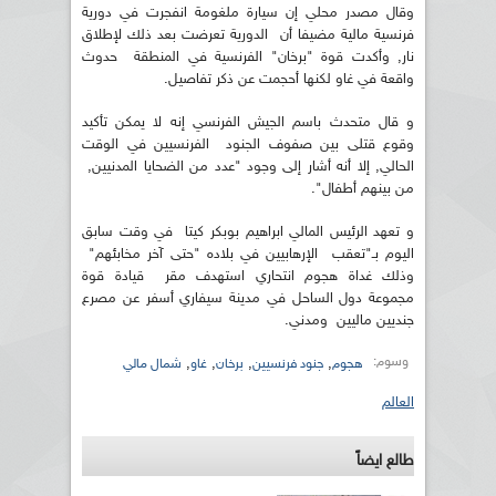
وقال مصدر محلي إن سيارة ملغومة انفجرت في دورية
فرنسية مالية مضيفا أن الدورية تعرضت بعد ذلك لإطلاق
نار, وأكدت قوة "برخان" الفرنسية في المنطقة حدوث
واقعة في غاو لكنها أحجمت عن ذكر تفاصيل.
و قال متحدث باسم الجيش الفرنسي إنه لا يمكن تأكيد
وقوع قتلى بين صفوف الجنود الفرنسيين في الوقت
الحالي, إلا أنه أشار إلى وجود "عدد من الضحايا المدنيين,
من بينهم أطفال".
و تعهد الرئيس المالي ابراهيم بوبكر كيتا في وقت سابق
اليوم بـ"تعقب الإرهابيين في بلاده "حتى آخر مخابئهم"
وذلك غداة هجوم انتحاري استهدف مقر قيادة قوة
مجموعة دول الساحل في مدينة سيفاري أسفر عن مصرع
جنديين ماليين ومدني.
وسوم:
,
,
,
,
هجوم
جنود فرنسيين
برخان
غاو
شمال مالي
العالم
طالع ايضاً