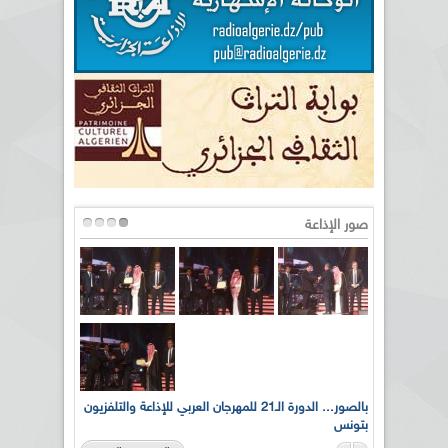
صور الإذاعة
لى أرواح
بالصور... الدورة الـ21 للمهرجان العربي للإذاعة والتلفزيون
بتونس