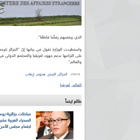
الذي يرفضهم رفضًا قاطعًا".
واستطردت الوزارة تقول في بيانها إنّ "الجزائر تتر
على التزامها بدعم جهود افريقيا والمجتمع الدولي ف
والعالم".
وسوم:
,
,
,
الجزائر
النيجر
هجوم
إرهاب
العالم
,
افريقيا
طالع ايضاً
مباحثات جزائرية-رو
الصحراء الغربية عشية
اجتماع مجلس الأمن