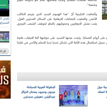
الخالصة لعائلات الضحايا وتجدد تضامنها التام مع حكومة النيجر
وشعبه".
وأضافت الخارجية أنّ "هذا الهجوم الجديد الذي يترجم التكالب
رئيس الل
الأعمى والمقيت للجماعات الارهابية على السكان المدنيين العزل،
الصحراو
يثبت فشل الارهابيين ومموليهم بالنظر لموقف الشعب النيجري
حم على أرواح الضحايا، وتجدد عزمها الشديد على مواجهة آفة الارهاب علاوة
ي سبيل استئصال هذه الآفة التي تشكل تحديا جديا للسلم والأمن في قارتنا
كل ال
سية حول
البطولة العربية للسباحة:
 انعقاد
عرجون وصيود يمنحان الجزائر
ميداليتين ذهبيتين جديدتين