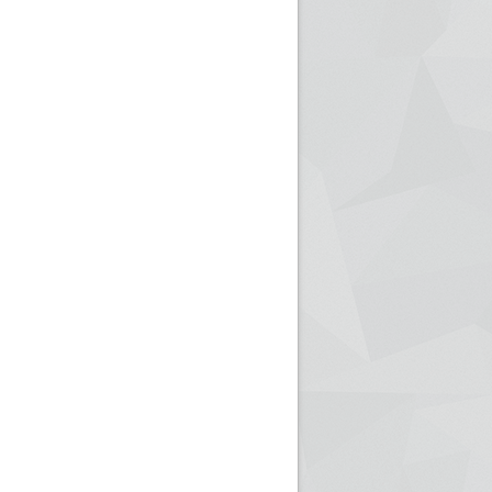
ريم الإذاعة الجزائرية للرياضيين البارالمبيين المتوجين
بالصور... اللقاء الوطني لمديري الإذ
اليات في طوكيو
حول مرافقة وتغطية الإنتخابات المحلية لـ27 نوفمب