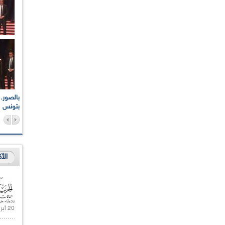
اعات الوطنية والجهوية
الإذاعة الجزائرية تقف دقيقة صمت ترحما على أرواح شهداء
ر 2021
17 أكتوبر 1961
بتونس
الأ
20 أبريل 2021 |