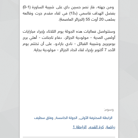
ومن جهته، فاز نصر حسين داي على شبيبة الساورة (1-0)
بفضل الهداف قاسمي (د13) في لقاء مقدم جرت وقائعه
بملعب 20 أوت 55 (الجزائر العاصمة).
وستتواصل فعاليات هذه الجولة يوم الثلاثاء بإجراء مبارايات
أولمبي المدية - مولودية الجزائر، دفاع تاجنانت - أهلي برج
بوعريريج وشبيبة القبائل - نادي بارادو، على أن تختتم يوم
الأحد 7 أكتوبر بإجراء لقاء اتحاد الجزائر - مولودية بجاية.
وسوم:
,
,
الرابطة المحترفة الأولى
الجولة الخامسة
وفاق سطيف
رياضة
,
كرة القدم
,
الرابطة 1