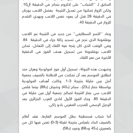
السابق لـ ''الشباب'' على لاكروم بنجاح في الدقيقة ال10.
ولكن الزوار تمكنوا من تعديل النتيجة بفضل اللاعب بورنان
في الدقيقة 28 قبل أن يعود نفس اللاعب ويهدي التقدم
للزوار في الدقيقة 43.
وعاد ''النسر السطايفي'' من جديد في النتيجة عبر اللاعب
بوقلمونة الذي نجح في تسديد ركلة جزاء في الدقيقة 84.
وفي الوقت الذي كان يتجه فيه اللقاء إلى التعادل، تمكن
اللاعب بوقلمونة من تسجيل هدف الفوز في الدققية
الأخيرة من عمر اللقاء.
وشهدت هذه الجولة، تسجيل أول فوز لمولودية وهران منذ
انطلاق الموسم بعد أن تمكنت من الاطاحة بالضيف جمعية
أمل عين مليلة بنتيجة 3-1. وكانت أهداف المولودية
بواسطة حمار (د23)، سباح (د43) وشيبان (د89) بينما قلص
اللاعب سي عمار النتيجة لصالح جمعية أول عين مليلة في
الدقيقة 85. وجاء الفوز الأول لنادي الغرب الجزائري بعد
الرحيل الرسمي للمدرب المغربي بادو زاكي.
أما شباب قسنطينة بطل الموسم الفارط، فقد أطاح
بالضيف اتحاد بلعباس بنتيجة ثقيلة (3-0) تفنن فيها كل من
بلعميري (د45 ود68) وعبيد (د58).