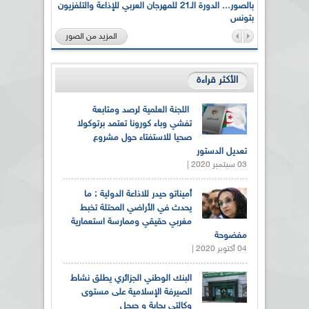
لى أرواح
بالصور... الدورة الـ21 للمهرجان العربي للإذاعة والتلفزيون
بتونس
المزيد من الصور
الأكثر قراءة
اللجنة العلمية لرصد ومتابعة
تفشي وباء كورونا تعتمد برتوكولا
صحيا للاستفتاء حول مشروع
تعديل الدستور
03 سبتمبر 2020 |
أميناتو حيدر للاذاعة الدولية : ما
يحدث في الأراضي المحتلة تخبط
مغربي حقيقي وممارسة استعمارية
مفضوحة
04 أكتوبر 2020 |
البنك الوطني الجزائري يطلق نشاط
الصيرفة الإسلامية على مستوى
وكالتي بجاية و جيجل