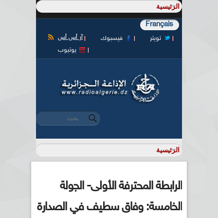
Français
آر أس أس
تويتر
فيسبوك
يوتيوب
‏بحث ‏
استمارة البحث
الرابطة المحترفة الأولى- الجولة
الخامسة: وفاق سطيف في الصدارة