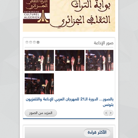
صور الإذاعة
لى أرواح
بالصور... الدورة الـ21 للمهرجان العربي للإذاعة والتلفزيون
بتونس
المزيد من الصور
الأكثر قراءة