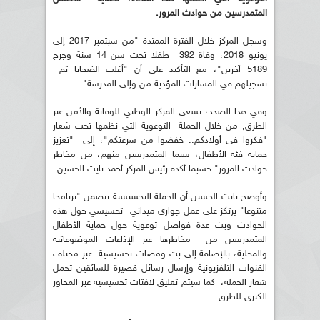
المتمدرسين من حوادث المرور.
وسجل المركز خلال الفترة الممتدة "من سبتمبر 2017 إلى
يونيو 2018، وفاة 392 طفلا تحت سن 14 سنة وجرح
5189 آخرين"، مع التأكيد على أن "أغلب الضحايا تم
تسجيلهم في المسارات المؤدية من وإلى المدرسة".
وفي هذا الصدد، يسعى المركز الوطني للوقاية والأمن عبر
الطرق, من خلال الحملة التوعوية التي نظمها تحت شعار
"فكروا في أولادكم.. خفضوا من سرعتكم"، إلى "تعزيز
حماية فئة الأطفال، سيما المتمدرسين منهم، من مخاطر
حوادث المرور" حسبما أكده رئيس المركز أحمد نايت الحسين.
وأوضح نايت الحسين أن الحملة التحسيسية تتضمن "برنامجا
متنوعا" يرتكز على عمل جواري ميداني تحسيسي حول هذه
الحوادث وبث عدة فواصل توعوية حول حماية الأطفال
المتمدرسين من مخاطرها عبر الإذاعات الموضوعاتية
والمحلية، بالإضافة إلى بث ومضات تحسيسية عبر مختلف
القنوات التلفزيونية وإرسال رسائل قصيرة للسائقين تحمل
شعار الحملة، كما سيتم تعليق لافتات تحسيسية عبر المحاور
الكبرى للطرق.