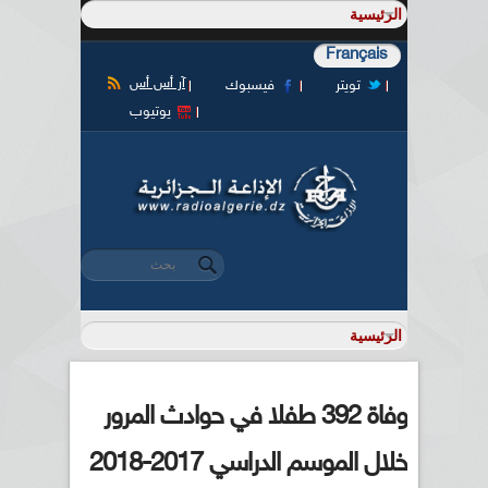
Français
آر أس أس
تويتر
فيسبوك
يوتيوب
‏بحث ‏
استمارة البحث
وفاة 392 طفلا في حوادث المرور
خلال الموسم الدراسي 2017-2018