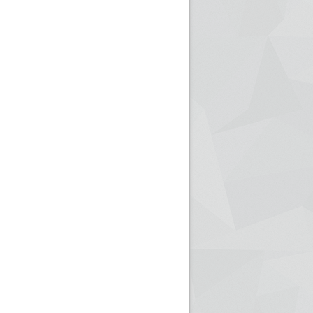
ريم الإذاعة الجزائرية للرياضيين البارالمبيين المتوجين
بالصور... اللقاء الوطني لمديري الإذ
اليات في طوكيو
حول مرافقة وتغطية الإنتخابات المحلية لـ27 نوفمب