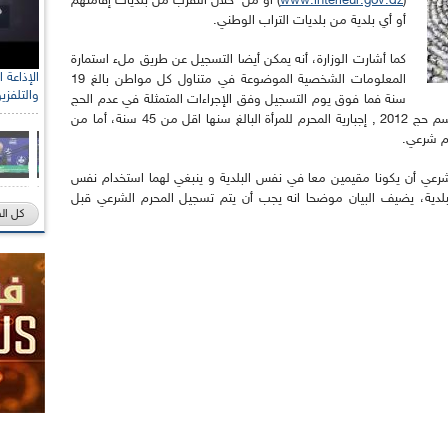
(
www.interieur.gov.dz
) أو من خلال التقرب من بلديات إقامتهم
أو أي بلدية من بلديات التراب الوطني.
كما أشارت الوزارة، أنه يمكن أيضا التسجيل عن طريق ملء استمارة
المعلومات الشخصية الموضوعة في متناول كل مواطن بالغ 19
والتلفزي
سنة فما فوق يوم التسجيل وفق الإجراءات المتمثلة في عدم الحج
خلال السبع سنوات السابقة أي يبدأ حسابه من موسم حج 2012 , إجبارية المحرم للمرأة البالغ سنها اقل من 45 سنة، أما من
م شرعي.
لشرعي أن يكونا مقيمين معا في نفس البلدية و ينبغي لهما استخدام نفس
البلدية، يضيف البيان موضحا انه يجب أن يتم تسجيل المحرم الشرعي قبل
كل ال