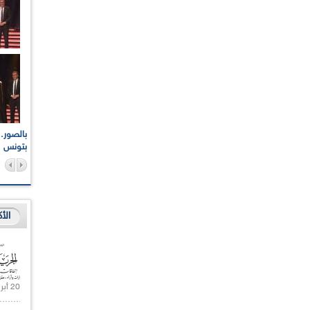
اعات الوطنية والجهوية
الإذاعة الجزائرية تقف دقيقة صمت ترحما على أرواح شهداء
ر 2021
17 أكتوبر 1961
بتونس
الأ
20 أبريل 2021 |