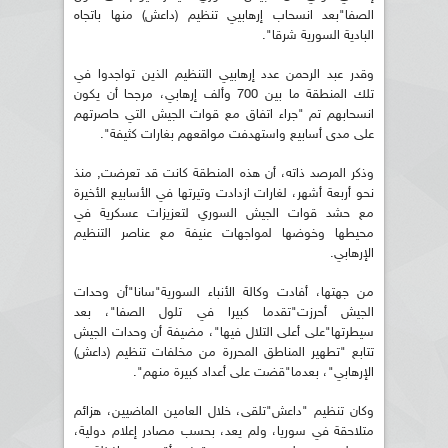
الصفا"بعد انسحاب إرهابيي تنظيم (داعش) منها باتجاه
البادية السورية شرقا".
وقدر عبد الرحمن عدد إرهابيي التنظيم الذين تواجدوا في
تلك المنطقة ما بين 700 وألف إرهابي، مرجحا أن يكون
انسحابهم تم "جراء اتفاق مع قوات الجيش التي حاصرتهم
على مدى أسابيع واستهدفت مواقعهم بغارات كثيفة".
وذكر المرصد ذاته، أن هذه المنطقة كانت قد تعرضت, منذ
نحو أربعة أشهر، لغارات ازدادت وتيرتها في الأسابيع الأخيرة
مع حشد قوات الجيش السوري لتعزيزات عسكرية في
محيطها وخوضها لمواجهات عنيفة مع عناصر التنظيم
الإرهابي.
من جهتها، أفادت وكالة الأنباء السورية"سانا"أن وحدات
الجيش أحرزت"تقدما كبيرا في تلول الصفا"، بعد
سيطرتها"على أعلى التلال فيها"، مضيفة أن وحدات الجيش
تتابع "تطهير المناطق المحررة من مخلفات تنظيم (داعش)
الإرهابي"، بعدما"قضت على أعداد كبيرة منهم".
وكان تنظيم "داعش"تلقى، خلال العامين الماضيين، هزائم
متلاحقة في سوريا، ولم يعد، بحسب مصادر إعلام دولية،