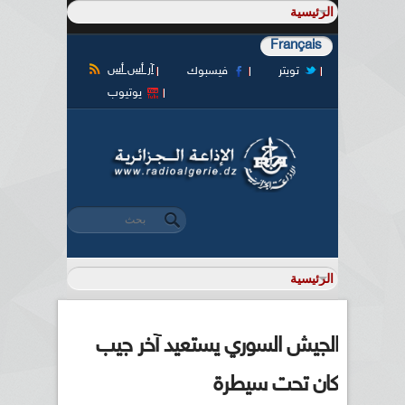
Français
آر أس أس
تويتر
فيسبوك
يوتيوب
‏بحث ‏
استمارة البحث
الجيش السوري يستعيد آخر جيب
كان تحت سيطرة