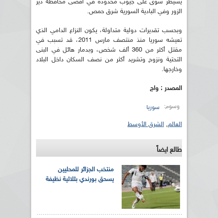
يسيطر سوى على جيوب محدودة في أقصى محافظة دير
الزور وفي البادية السورية شرق حمص.
وبحسب تقديرات دولية متداولة، يكون النزاع الدامي الذي
تعيشه سوريا منذ منتصف مارس 2011، قد تسبب في
مقتل أكثر من 360 ألف شخص، وبدمار هائل في البنى
التحتية ونزوح وتشريد أكثر من نصف السكان داخل البلاد
وخارجها.
المصدر : واج
وسوم:
سوريا
العالم
,
الشرق الأوسط
طالع ايضاً
منتخب الجزائر للمحليين
يسحق بورندي بثلاثية نظيفة