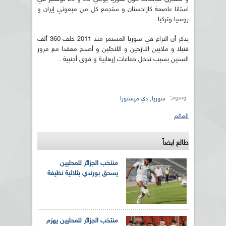
استانا عاصمة كازاخستان و ستجمع كل من مبعوثي إيران و
روسيا وتركيا .
يذكر أن النزاع في سوريا المستمر منذ 2011 خلف 360 ألف
قتيلا و ملايين النازحين و اللاجئين و أصبح معقدا مع مرور
السنين بسبب تدخل جماعات إرهابية و قوى أجنبية .
وسوم:
,
سوريا
دي ميستورا
العالم
طالع ايضاً
منتخب الجزائر للمحليين
يسحق بورندي بثلاثية نظيفة
منتخب الجزائر للمحليين يهزم