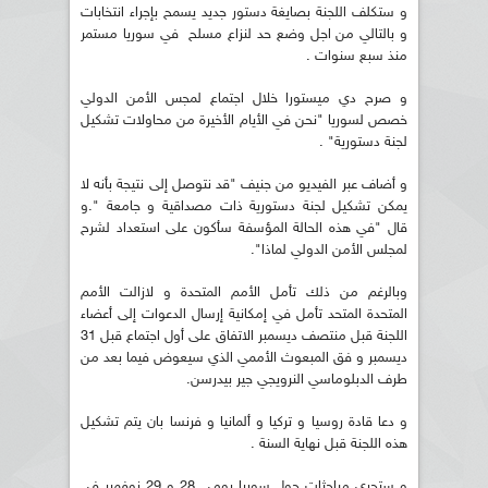
و ستكلف اللجنة بصايغة دستور جديد يسمح بإجراء انتخابات
و بالتالي من اجل وضع حد لنزاع مسلح في سوريا مستمر
منذ سبع سنوات .
و صرح دي ميستورا خلال اجتماع لمجس الأمن الدولي
خصص لسوريا "نحن في الأيام الأخيرة من محاولات تشكيل
لجنة دستورية" .
و أضاف عبر الفيديو من جنيف "قد نتوصل إلى نتيجة بأنه لا
يمكن تشكيل لجنة دستورية ذات مصداقية و جامعة ".و
قال "في هذه الحالة المؤسفة سأكون على استعداد لشرح
لمجلس الأمن الدولي لماذا".
وبالرغم من ذلك تأمل الأمم المتحدة و لازالت الأمم
المتحدة المتحد تأمل في إمكانية إرسال الدعوات إلى أعضاء
اللجنة قبل منتصف ديسمبر الاتفاق على أول اجتماع قبل 31
ديسمبر و فق المبعوث الأممي الذي سيعوض فيما بعد من
طرف الدبلوماسي النرويجي جير بيدرسن.
و دعا قادة روسيا و تركيا و ألمانيا و فرنسا بان يتم تشكيل
هذه اللجنة قبل نهاية السنة .
و ستجري مباحثات حول سوريا يومي 28 و 29 نوفمبر في