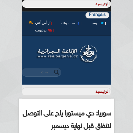
Français
آر أس أس
تويتر
فيسبوك
يوتيوب
‏بحث ‏
استمارة البحث
سوريا: دي ميستورا يلح على التوصل
لاتفاق قبل نهاية ديسمبر