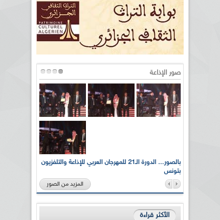
صور الإذاعة
لى أرواح
بالصور... الدورة الـ21 للمهرجان العربي للإذاعة والتلفزيون
بتونس
المزيد من الصور
الأكثر قراءة