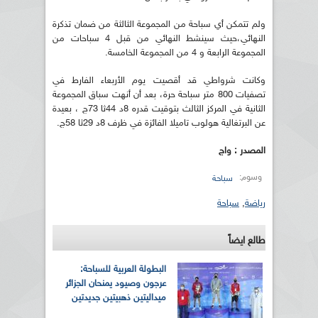
ولم تتمكن أي سباحة من المجموعة الثالثة من ضمان تذكرة
النهائي،حيث سينشط النهائي من قبل 4 سباحات من
المجموعة الرابعة و 4 من المجموعة الخامسة.
وكانت شرواطي قد أقصيت يوم الأربعاء الفارط في
تصفيات 800 متر سباحة حرة، بعد أن أنهت سباق المجموعة
الثانية في المركز الثالث بتوقيت قدره 8د 44ثا 73ج ، بعيدة
عن البرتغالية هولوب تاميلا الفائزة في ظرف 8د 29ثا 58ج.
المصدر : واج
وسوم:
سباحة
رياضة
,
سباحة
طالع ايضاً
البطولة العربية للسباحة:
عرجون وصيود يمنحان الجزائر
ميداليتين ذهبيتين جديدتين