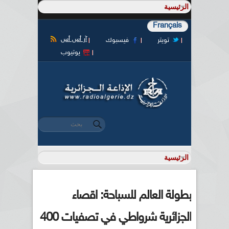
Français
آر أس أس
تويتر
فيسبوك
يوتيوب
‏بحث ‏
استمارة البحث
بطولة العالم للسباحة: اقصاء
الجزائرية شرواطي في تصفيات 400