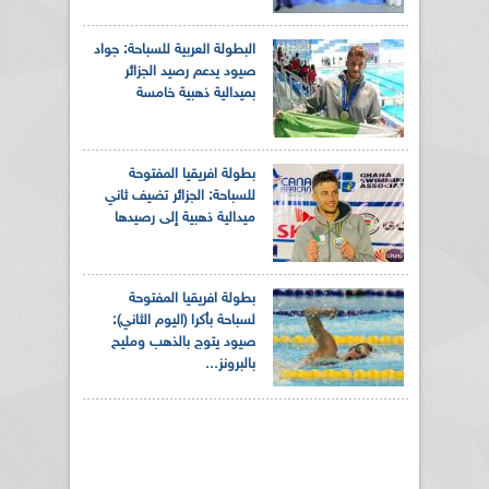
البطولة العربية للسباحة: جواد
صيود يدعم رصيد الجزائر
بميدالية ذهبية خامسة
بطولة افريقيا المفتوحة
للسباحة: الجزائر تضيف ثاني
ميدالية ذهبية إلى رصيدها
بطولة افريقيا المفتوحة
لسباحة بأكرا (اليوم الثاني):
صيود يتوج بالذهب ومليح
بالبرونز...