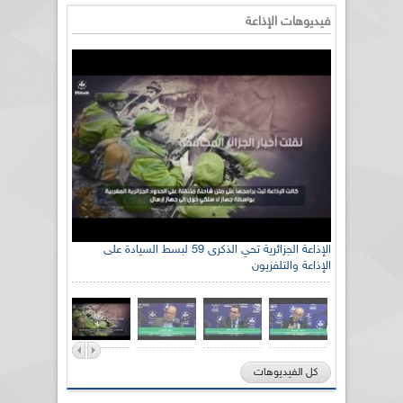
فيديوهات الإذاعة
رئيس اللجنة الوطنية الجزائرية للتضامن مع الشعب
الإذاعة الجزائرية تحي الذكرى 59 لبسط السيادة على
الإذاعة والتلفزيون
الصحراوي السيد سعيد العياشي
كل الفيديوهات