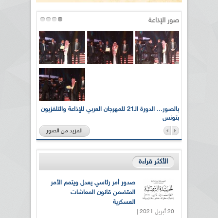
صور الإذاعة
لى أرواح
بالصور... الدورة الـ21 للمهرجان العربي للإذاعة والتلفزيون
بتونس
المزيد من الصور
الأكثر قراءة
صدور أمر رئاسي يعدل ويتمم الأمر
المتضمن قانون المعاشات
العسكرية
20 أبريل 2021 |