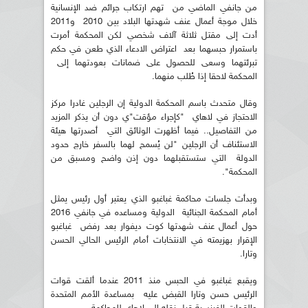
من جانفي الماضي من تهم ارتكاب جرائم ضد الإنسانية
خلال موجة أعمال عنف شهدتها البلاد بين 2010 و2011
أدت إلى مقتل ثلاثة آلاف شخصي لكن المحكمة أمرت
باستمرار حبسهما بعد اعتراض الادعاء الذي طعن في حكم
تبرئتهما وسعى للحصول على ضمانات بعودتهما إلى
المحكمة لاحقا إذا طُلب منهما.
وقال متحدث باسم المحكمة الدولية إن الرجلين غادرا مركز
الاحتجاز في لاهاي "كإجراء مؤقت"ي دون أن يذكر المزيد
من التفاصيل.. فيما أظهرت الوثائق التي أصدرتها هيئة
الاستئناف أن الرجلين "لن يُسمح لهما بالسفر خارج حدود
الدولة التي ستستقبلهما دون إذن واضح ومسبق من
المحكمة".
وبدأت جلسات محاكمة غباغبو الذي يعتبر أول رئيس يمثل
أمام المحكمة الجنائية الدولية ومساعده في جانفي 2016
حول أعمال عنف شهدتها كوت ديفوار بعد رفض غباغبو
الإقرار بهزيمته في الانتخابات أمام الرئيس الحالي الحسن
وتارا.
ويقبع غباغبو في الحبس منذ 2011 عندما ألقت قوات
الرئيس حسن وتارا القبض عليه بمساعدة الأمم المتحدة