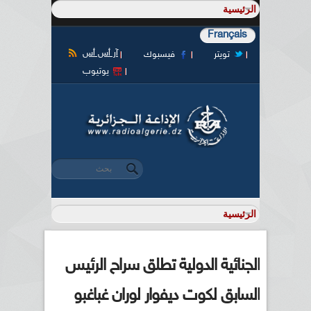
Français
آر أس أس
تويتر
فيسبوك
يوتيوب
‏بحث ‏
استمارة البحث
الجنائية الدولية تطلق سراح الرئيس
السابق لكوت ديفوار لوران غباغبو