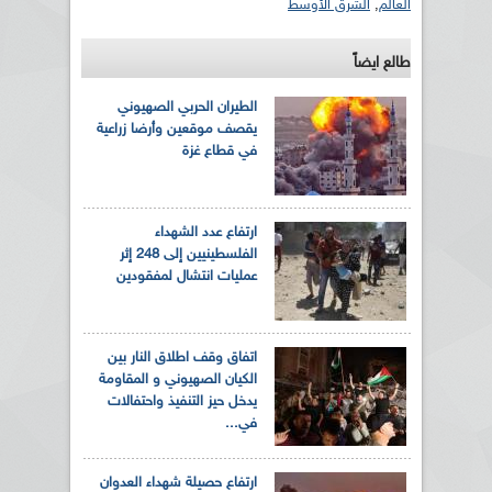
العالم
,
الشرق الأوسط
طالع ايضاً
الطيران الحربي الصهيوني
يقصف موقعين وأرضا زراعية
في قطاع غزة
ارتفاع عدد الشهداء
الفلسطينيين إلى 248 إثر
عمليات انتشال لمفقودين
اتفاق وقف اطلاق النار بين
الكيان الصهيوني و المقاومة
يدخل حيز التنفيذ واحتفالات
في...
ارتفاع حصيلة شهداء العدوان