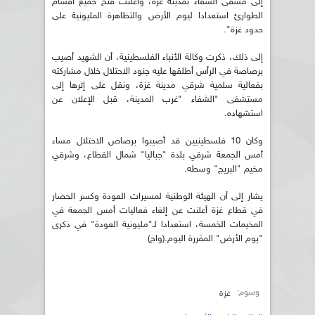
إلى مشفى الشفاء بمدينة غزة، وأعلنت فتح جميع أقسام
الطوارئ استعدادا ليوم الأرض والتظاهرة المليونية على
حدود غزة".
إلى ذلك، ذكرت وكالة الأنباء الفلسطينية، أن الشهيد أصيب
برصاصة في الرأس أطلقها عليه جنود الاحتلال خلال مشاركته
بفعالية سلمية شرقي مدينة غزة، ونقل على إثرها إلى
مستشفى "الشفاء "غرب المدينة، قبل الإعلان عن
استشهاده.
وكان 10 فلسطينيين قد أصيبوا برصاص الاحتلال مساء
أمس الجمعة شرقي بلدة "جباليا" شمال القطاع، وشرقي
مخيم "البريج" وسطه.
يشار إلى أن الهيئة الوطنية لمسيرات العودة وكسر الحصار
في قطاع غزة أعلنت عن إلغاء فعاليات أمس الجمعة في
المخيمات الخمسة، استعدادا لـ"مليونية العودة" في ذكرى
"يوم الأرض" المقررة اليوم.(واج)
وسوم:
غزة