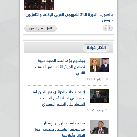
لى أرواح
بالصور... الدورة الـ21 للمهرجان العربي للإذاعة والتلفزيون
بتونس
المزيد من الصور
الأكثر قراءة
بوقدوم يؤكد لعبد الحميد دبيبة
تضامن الجزائر الثابت مع الشعب
الليبي
10 فبراير 2021 |
إعادة انتخاب الجزائري نور الدين أمير
عضوا في لجنة الأمم المتحدة
للقضاء على التمييز العنصري
25 يونيو 2021 |
صالح بلعيد يعلن عن إصدار
موسوعتين علميتين جديدتين حول
الجزائر وأعلامها