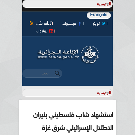
Français
آر أس أس
تويتر
فيسبوك
يوتيوب
‏بحث ‏
استمارة البحث
استشهاد شاب فلسطيني بنيران
الاحتلال الإسرائيلي شرق غزة