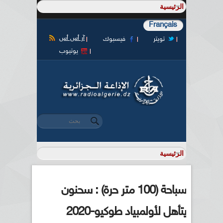
Français
آر أس أس
تويتر
فيسبوك
يوتيوب
‏بحث ‏
استمارة البحث
سباحة (100 متر حرة) : سحنون
يتأهل لأولمبياد طوكيو-2020