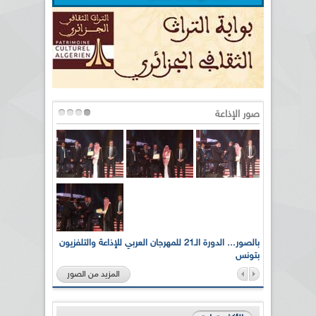
صور الإذاعة
لى أرواح
بالصور... الدورة الـ21 للمهرجان العربي للإذاعة والتلفزيون
بتونس
المزيد من الصور