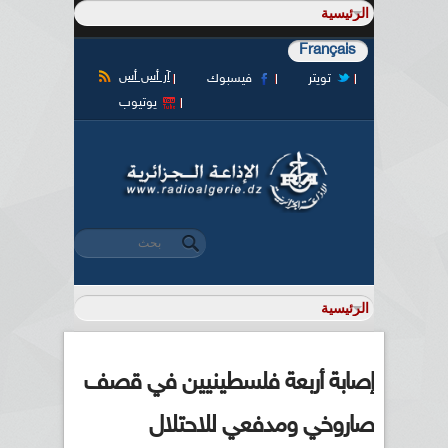
Français
آر أس أس
تويتر
فيسبوك
يوتيوب
‏بحث ‏
استمارة البحث
إصابة أربعة فلسطينيين في قصف
صاروخي ومدفعي للاحتلال