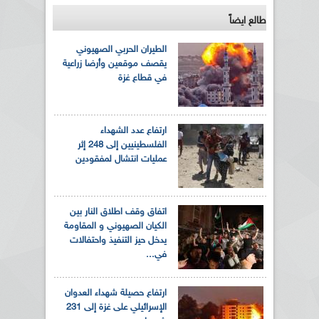
طالع ايضاً
الطيران الحربي الصهيوني
يقصف موقعين وأرضا زراعية
في قطاع غزة
ارتفاع عدد الشهداء
الفلسطينيين إلى 248 إثر
عمليات انتشال لمفقودين
اتفاق وقف اطلاق النار بين
الكيان الصهيوني و المقاومة
يدخل حيز التنفيذ واحتفالات
في...
ارتفاع حصيلة شهداء العدوان
الإسرائيلي على غزة إلى 231