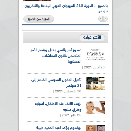
لى أرواح
بالصور... الدورة الـ21 للمهرجان العربي للإذاعة والتلفزيون
بتونس
المزيد من الصور
الأكثر قراءة
صدور أمر رئاسي يعدل ويتمم الأمر
المتضمن قانون المعاشات
العسكرية
20 أبريل 2021 |
تأجيل الدخول المدرسي القادم إلى
21 سبتمبر
18 أغسطس 2021 |
نزيف الأنف عند الأطفال: أسبابه
وطرق علاجه
05 يناير 2021 |
بوقدوم يؤكد لعبد الحميد دبيبة