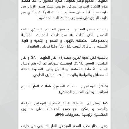
الطبيعي المٌمَيع لإطار تنظيمي صارم معمول به, كما تخضع
هذه الأخيرة لتصريح جمركي مزدوج حيث يصدر الأول من
طرف سوناطراك على مستوى الجمارك الجزائرية والثاني من
طرف الزبون على مستوى جمارك البلد المقصود.
وحسب نفس المصدر, يتضمن التصريح الجمركي ملف
التصدير الذي أدلت به سوناطراك للجمارك الجزائرية
بالمعلومات المتعلقة بالزبون و السعر و الكمية و تاريخ
التسليم و الباخرة/ أنبوب نقل الغاز وكذا توطين الفاتورة.
بالنسبة لكل كمية تخزين مصدرة ( الغاز الطبيعي GN والغاز
الطبيعي المميع GNL), اوضحت سوناطراك أنه يتم ارسال
الفواتير الأصلية المتعلقة بها للزبون والى المديرية المالية
للاستغلال والمراقبة والرصد, البنك الجزائري الخارجي
(BEA) للتوطين , محطات القياس/ ناقلات الغاز المميع
(فواتير التوطين للتصريح الجمركي).
كما ترسل الى الجمارك الجزائرية فاتورة التوطين للمراقبة
والرصد و يمكن تتبع جميع المعاملات على مستوى
المفتشية الرئيسية للمحروقات (IPH).
وفي إطار تحديد السعر المرجعي للغاز الطبيعي من طرف