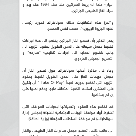
البيان- علما انه يربط الشركتين منذ سنة 1994 عقد بيع و
شراء الغاز الطبيعي الجزائري.
و"تعزز هذه الاتفاقيات مكانة سوناطراك كمورد رئيسي
لشبه الجزيرة الإيبيرية", حسب نفس المصدر.
يجدر التذكير بأن تصدير الغاز الجزائري يخضع الى عدة اجراءات
كضبط مجمل مبيعاته على المدى الطويل بعقود التزويد الى
جانب خضوع العملية الى اجراءات تنظيمية "صارمة" و
التصريح الجمركي المزدوج.
وجاء في مذكرة أعدتها سوناطراك حول تصدير الغاز أن
مجمل مبيعات الغاز على المدى الطويل تضبط بعقود
التزويد التي تخضع بدورها لمبدأ "Take Or Pay " أي يتَعَينُ
على المشتري استلام الكمية المتعاقد عليها ودفع ثمنها حتى
إن لم يستلمها.
كما تخضع هذه العقود وتعديلاتها لإجراءات الموافقة التي
تشترط أولا موافقة الهيئات الاجتماعية للشركة (مجلس إدارة
سوناطراك) ثم موافقة السلطات المؤهلة (وزارة الطاقة).
الى جانب ذلك , تخضع مجمل صادرات الغاز الطبيعي والغاز