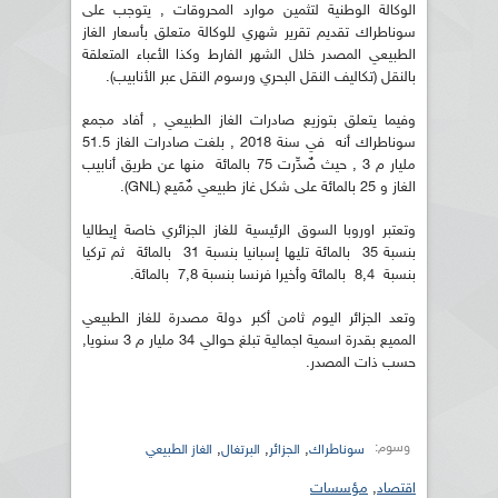
الوكالة الوطنية لتثمين موارد المحروقات , يتوجب على
سوناطراك تقديم تقرير شهري للوكالة متعلق بأسعار الغاز
الطبيعي المصدر خلال الشهر الفارط وكذا الأعباء المتعلقة
بالنقل (تكاليف النقل البحري ورسوم النقل عبر الأنابيب).
وفيما يتعلق بتوزيع صادرات الغاز الطبيعي , أفاد مجمع
سوناطراك أنه في سنة 2018 , بلغت صادرات الغاز 51.5
مليار م 3 , حيث صٌدِّرت 75 بالمائة منها عن طريق أنابيب
الغاز و 25 بالمائة على شكل غاز طبيعي مٌمَيع (GNL).
وتعتبر اوروبا السوق الرئيسية للغاز الجزائري خاصة إيطاليا
بنسبة 35 بالمائة تليها إسبانيا بنسبة 31 بالمائة ثم تركيا
بنسبة 8,4 بالمائة وأخيرا فرنسا بنسبة 7,8 بالمائة.
وتعد الجزائر اليوم ثامن أكبر دولة مصدرة للغاز الطبيعي
المميع بقدرة اسمية اجمالية تبلغ حوالي 34 مليار م 3 سنويا,
حسب ذات المصدر.
وسوم:
,
,
,
سوناطراك
الجزائر
البرتغال
الغاز الطبيعي
اقتصاد
,
مؤسسات