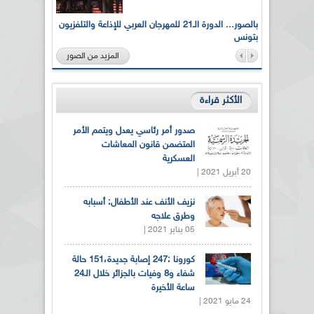
لى أرواح
بالصور... الدورة الـ21 للمهرجان العربي للإذاعة والتلفزيون
بتونس
المزيد من الصور
الأكثر قراءة
صدور أمر رئاسي يعدل ويتمم الأمر
المتضمن قانون المعاشات
العسكرية
20 أبريل 2021 |
نزيف الأنف عند الأطفال: أسبابه
وطرق علاجه
05 يناير 2021 |
كورونا :247 إصابة جديدة،151 حالة
شفاء و8 وفيات بالجزائر خلال الـ24
ساعة الأخيرة
24 مايو 2021 |