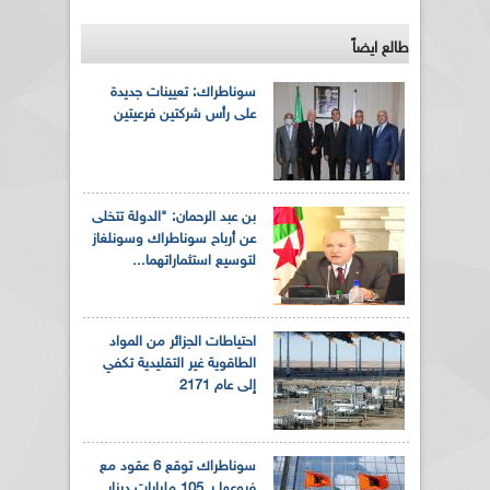
طالع ايضاً
سوناطراك: تعيينات جديدة
على رأس شركتين فرعيتين
بن عبد الرحمان: "الدولة تتخلى
عن أرباح سوناطراك وسونلغاز
لتوسيع استثماراتهما...
احتياطات الجزائر من المواد
الطاقوية غير التقليدية تكفي
إلى عام 2171
سوناطراك توقع 6 عقود مع
فروعها بـ 105 مليارات دينار