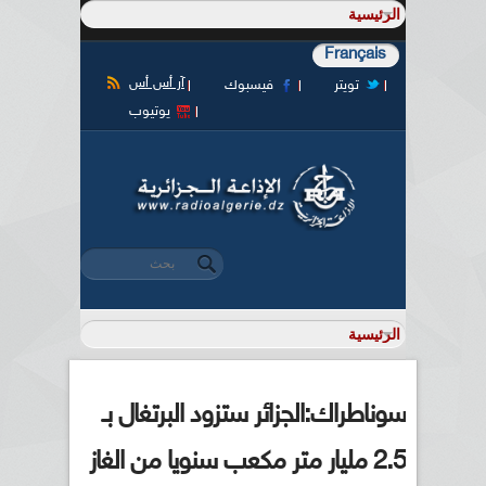
Français
آر أس أس
تويتر
فيسبوك
يوتيوب
‏بحث ‏
استمارة البحث
سوناطراك:الجزائر ستزود البرتغال بـ
2.5 مليار متر مكعب سنويا من الغاز