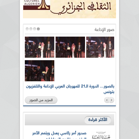
صور الإذاعة
لى أرواح
بالصور... الدورة الـ21 للمهرجان العربي للإذاعة والتلفزيون
بتونس
المزيد من الصور
الأكثر قراءة
صدور أمر رئاسي يعدل ويتمم الأمر