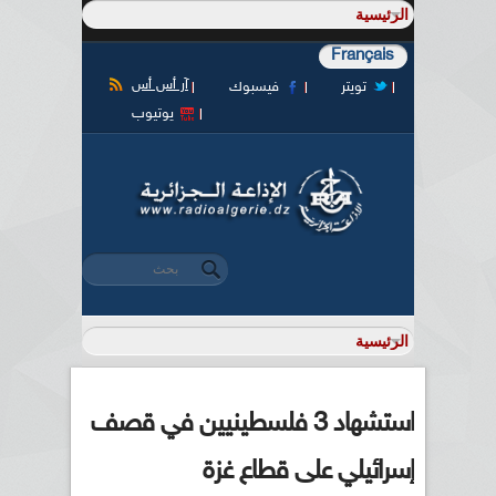
Français
آر أس أس
تويتر
فيسبوك
يوتيوب
‏بحث ‏
استمارة البحث
استشهاد 3 فلسطينيين في قصف
إسرائيلي على قطاع غزة