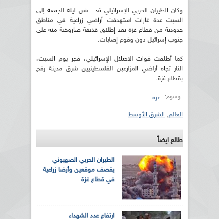
وكان الطيران الحربي الإسرائيلي قد شن ليلة الجمعة إلى
السبت عدة غارات استهدفت أراضي زراعية في مناطق
حدودية من قطاع غزة بعد إطلاق قذيفة صاروخية منه على
جنوب إسرائيل دون وقوع إصابات.
كما أطلقت قوات الاحتلال الإسرائيلي، فجر يوم السبت،
النار تجاه أراضي المزارعين الفلسطينيين شرق مدينة رفح
بقطاع غزة.
وسوم:
غزة
العالم
,
الشرق الأوسط
طالع ايضاً
الطيران الحربي الصهيوني
يقصف موقعين وأرضا زراعية
في قطاع غزة
ارتفاع عدد الشهداء