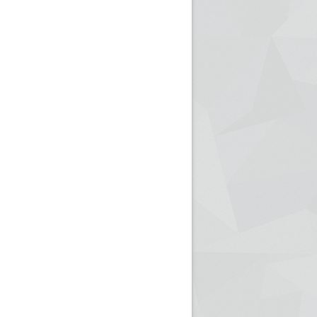
ريم الإذاعة الجزائرية للرياضيين البارالمبيين المتوجين
بالصور... اللقاء الوطني لمديري الإذ
اليات في طوكيو
حول مرافقة وتغطية الإنتخابات المحلية لـ27 نوفمب