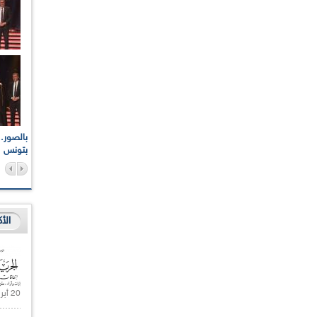
اعات الوطنية والجهوية
الإذاعة الجزائرية تقف دقيقة صمت ترحما على أرواح شهداء
ر 2021
17 أكتوبر 1961
بتونس
الأ
20 أبريل 2021 |