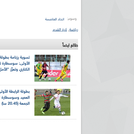
وسوم:
اتحاد العاصمة
رياضة
,
كرة القدم
طالع ايضاً
تسوية رزنامة بطولة 
الأولى: سوسطارة تت
الكناري وتعزّز "الأمل
بطولة الرابطة الأولى
العميد وسوسطارة لي
الجمعة (20.45 سا)