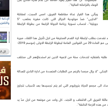
"فايسبوك" أن "هذا القرار يعود اساسا الى عدم قدرة النادي على
الوفاء بالتزاماته المالية".
ويأتي هذا القرار غداة مقاطعة الفريق، امس السبت، لمقابلة
"الداربي" ضدّ مولودية الجزائر التي كانت مقررة بملعب "5
والتلفزي
جويلية"، لحساب تسوية رزنامة الجولة الرابعة من بطولة الرابطة
 تقدمت بطلب لرابطة كرة القدم المحترفة من اجل تأجيل هذا اللقاء، مبررة
ذلك بتزامنه مع تواريخ الفيفا، "وهو الامر الذي يتنافى مع المادة 29 من القوانين العامة لبطولة الرابطة الاولى (موسم 2019-
كل ال
لبه بافتقاره لخدمات ستة من لاعبيه الذين تم استدعاؤهم الى مختلف
البنكي "لا يزال مجمدا بالرغم من الطلبات المتعددة من ادارة النادي للعدالة
 الى مجمع الحياة بتروليوم التي لم يتم تجسيدها بعد لأسباب تتجاوز
عائلة الفريق الى الالتفاف و التجند، كل واحد من موقعه من اجل مدّ يد
 من هذه الازمة الخانقة".