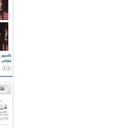
اعات الوطنية والجهوية
الإذاعة الجزائرية تقف دقيقة صمت ترحما على أرواح شهداء
ر 2021
17 أكتوبر 1961
بتونس
الأ
20 أبريل 2021 |