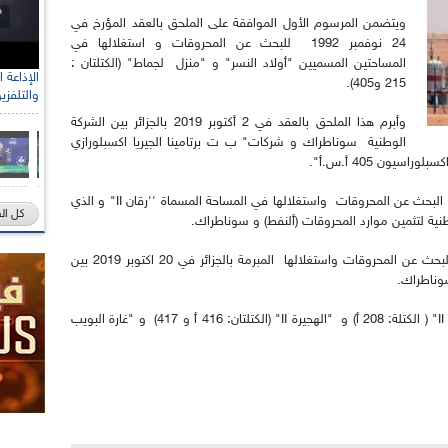
ويتضمن المرسوم الأول الموافقة على الملحق بالعقد المؤرخ في
24 نوفمبر 1992 للبحث عن المحروقات و استغلالها في
المساحتين المسميين "أولاد النسر" و "منزل لجماط" (الكتلتان :
215 و405).
والتلفزي
وأبرم هذا الملحق بالعقد في 2 أكتوبر 2019 بالجزائر بين الشركة
الوطنية سوناطراك و شركات" ب ت برتامينا الجيريا اكسبلورازي
ون 405 أ.س.أ".
بالنسبة للمرسوم الثاني فيتضمن الموافقة على عقد البحث عن المحروقات واستغلالها في المساحة المسماة ''رقان II" و الذي
كل ال
أما المرسوم الثالث، فتضمن الموافقة على عقود البحث عن المحروقات واستغلالها المبرمة بالجزائر في 20 اكتوبر 2019 بين
سوناطراك.
و تتعلق هذه العقود بالمساحات التي تسمى "الحايد II" ( الكتلة: 208 أ) و "الهجيرة II" (الكتلتان: 416 أ و 417) و "غارة البويب