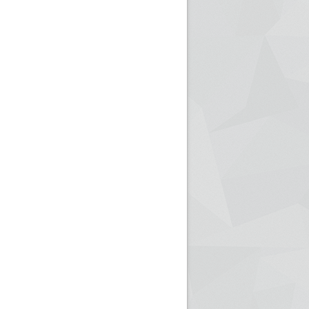
ريم الإذاعة الجزائرية للرياضيين البارالمبيين المتوجين
بالصور... اللقاء الوطني لمديري الإذ
اليات في طوكيو
حول مرافقة وتغطية الإنتخابات المحلية لـ27 نوفمب