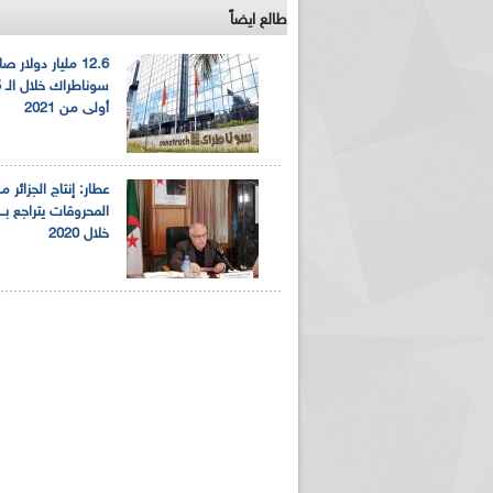
طالع ايضاً
12.6 مليار دولار ص
أولى من 2021
عطار: إنتاج الجزائر م
خلال 2020