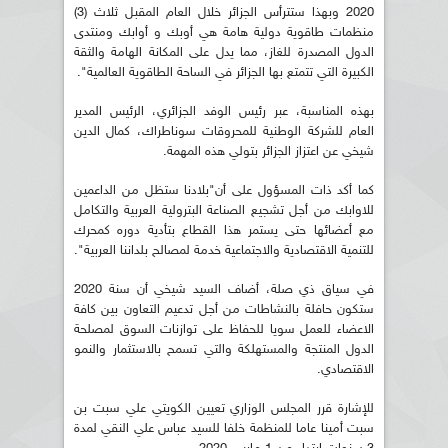
2020 وبهذا ستترأس الجزائر خلال العام المقبل ثلاث (3)
منظمات طاقوية دولية هامة هي أوبك و أوابك ومنتدى
الدول المصدرة للغاز، مما يدل على المكانة الهامة والثقة
الكبيرة التي تتمتع بها الجزائر في الساحة الطاقوية العالمية".
بهذه المناسبة، عبر رئيس الوفد الجزائري، الرئيس المدير
العام للشركة الوطنية للمحروقات سوناطراك، كمال الدين
شيخي عن اعتزاز الجزائر بتولي هذه المهمة.
كما أكد ذات المسؤول على أن"بلادنا ستظل من الداعمين
للاوابك من أجل تشجيع الصناعة البترولية العربية والتكامل
مع أعضائها حتى يستمر هذا القطاع بتأدية دوره كمحرك
للتنمية الاقتصادية والاجتماعية خدمة لمصالح بلداننا العربية".
في سياق ذي صلة، أضاف السيد شيخي أن سنة 2020
ستكون حافلة بالنشاطات من أجل تدعيم التعاون بين كافة
الاعضاء للعمل سويا للحفاظ على توازنات السوق لمصلحة
الدول المنتجة والمستهلكة والتي تسمح بالاستثمار والنمو
الاقتصادي.
للإشارة قرر المجلس الوزاري تعيين الكويتي علي سبت بن
سبت أمينا عاما للمنظمة خلفا للسيد عباس علي النقي لمدة