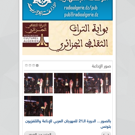
صور الإذاعة
لى أرواح
بالصور... الدورة الـ21 للمهرجان العربي للإذاعة والتلفزيون
بتونس
المزيد من الصور