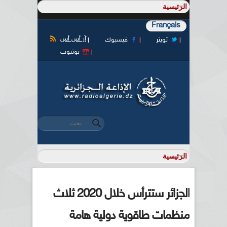
Français
آر أس أس
تويتر
فيسبوك
يوتيوب
‏بحث ‏
استمارة البحث
الجزائر ستترأس خلال 2020 ثلاث
منظمات طاقوية دولية هامة