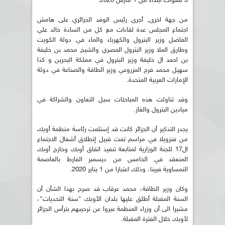
3 سنوات ابتداء من 1 مارس 2020.
من جهة اخرى, أجرى رئيس الوفد الجزائري على هامش
اجتماع المجلس عدة لقاءات مع كل من السادة خالد علي
الفاضل وزير البترول والكهرباء والماء في دولة الكويت
وطارق الملا وزير البترول المصري والشيخ محمد بن خليفة
بن احمد ال خليفة وزير البترول في مملكة البحرين و كذا
سهيل محمد فرج المزروعي وزير الطاقة والصناعة في دولة
الإمارات العربية المتحدة.
وقد تناولت هذه المباحثات سبل التعاون والشراكة في
ميادين البترول والغاز.
يجدر التذكير أن الجزائر كانت قد إستلمت رئاسة منظمة أوبك
من فنزويلا في مراسم تمت قبيل إنطلاق أشغال الاجتماع
ال17 للجنة الوزارية لمتابعة تنفيذ اتفاق أوبك وخارج أوبك
المنعقد في الخامس من ديسمبر الفارط بالعاصمة
النمساوية فيينا، وذلك اعتبارا من 1 يناير 2020.
وكان وزير الطاقة، محمد عرقاب قد صرح بهذا الشأن أن
السنة المقبلة أطلق عليها بلدان الأوبك "سنة التحديات"،
مشيرا الى أن وزراء المنظمة عبروا عن ترحيبهم بترأس الجزائر
لأوبك خلال الفترة المقبلة.