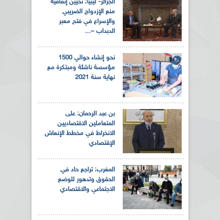
الجزائر- ليبيا: تحيين إتفاقية
منع الإزدواج الضريبي
والإسراع في فتح معبر
الدبداب –...
نحو إنشاء حوالي 1500
مؤسسة ناشئة ومبتكرة مع
نهاية سنة 2021
بن عبد الرحمان: على
المتعاملين الاقتصاديين
الانخراط في مخطط الإنعاش
الإقتصادي
المغرب: تراجع حاد في
الحقوق وتدهور للوضع
الاجتماعي والاقتصادي