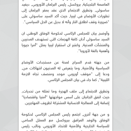
العاصمة البلجيكية, بروكسل, رئيس البرلمان الأوروبي, ديفيد
ساسولي, وتطرق الاجتماع الذي عقد بمقر البرلمان إلى
تطورات الأوضاع في ليبيا, حيث أكد السيد ساسولي على
"ضرورة وقف اطلاق النار وأنه لا بديل عن الحل السياسي".
وأوضح بيان للمجلس الرئاسي لحكومة الوفاق الوطني ان
السيد ساسولي أدان كافة الهجمات التي تستهدف المدنيين
والمنشآت المدنية, واعتبر ان استقرار ليبيا يمثل "أمرا حيويا
وأهمية بالغة لأوروبا".
من جهته قدم السراج لمحة عن مستجدات الأوضاع
السياسية والأمنية, وما يتعرض له المدنيون انتهاكات من,
ودعا إلى "موقف أوروبي موحد ومنصف تجاه الازمة
الليبية", كما جاء في بيان المجلس الرئاسي.
وتطرق الاجتماع إلى ملف الهجرة وما تمثله من تحديات,
حيث اتفق الجانبان على أسس مواجهتها "أمنيا واقتصاديا"
إضافة إلى المعالجة الانسانية المشتركة لظروف المهاجرين.
و من جهة أخرى, اجتمع رئيس المجلس الرئاسي لحكومة
الوفاق والوفد المرافق ببروكسل مع الممثل السامي
للسياسة الخارجية والأمنية للاتحاد الأوروبي ونائب رئيس