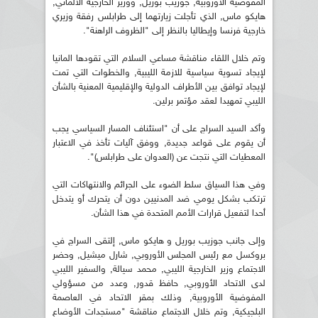
المفوضية الأوروبية, جوزيب بوريل, ووزير الخارجية الألماني,
هايكو ماس, الذي تأجلت زيارتهما إلى طرابلس رفقة وزيري
خارجية فرنسا وإيطاليا بالنظر إلى "الظروف الراهنة".
وتم خلال اللقاء مناقشة مساعي السلام التي تقودها المانيا
لإيجاد تسوية سياسية للازمة الليبية, والخطوات التي تمت
لإيجاد توافق بين الأطراف الدولية والإقليمية المعنية بالشأن
الليبي تمهيدا لعقد مؤتمر برلين.
وأكد السيد السراج على أن "استئناف المسار السياسي يجب
أن يقوم على قواعد جديدة, ووفق آليات تأخذ في الاعتبار
المعطيات التي نتجت عن (العدوان على طرابلس)".
وفي هذا السياق سلط الضوء على الجرائم والانتهاكات التي
ترتكب بشكل يومي ضد المدنيين دون أن يتحرك أو يتدخل
أحدا لتفعيل قرارات الأمم المتحدة في هذا الشأن.
وإلى جانب جوزيب بوريل و هايكو ماس, إلتقى السراج في
بروكسل مع رئيس المجلس الأوروبي, شارل ميشيل, وحضر
الاجتماع وزير الخارجية الليبي, محمد سيالة, والسفير الليبي
لدى الاتحاد الأوروبي, حافظ قدور, وعدد من مسؤولي
المفوضية الأوروبية, وذلك بمقر الاتحاد في العاصمة
البلجيكية, وتم خلال الاجتماع مناقشة "مستجدات الأوضاع