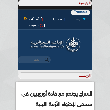
Français
آر أس أس
تويتر
فيسبوك
يوتيوب
‏بحث ‏
استمارة البحث
السراج يجتمع مع قادة أوروبيين في
مسعى لإحتواء الأزمة الليبية