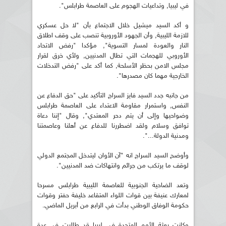
في ليبيا, وتداعيات الهجوم على العاصمة طرابلس".
و أكد السيد ميشيل خلال الاجتماع بأن "لا حل عسكري
للازمة الليبية, وأن الجهود الأوروبية تنصب على وقف اطلاق
النار والعودة لمسار التسوية", مؤكدا "رفض الاتحاد
الأوروبي للهجمات التي تطال المدنيين, ولأي خرق لقرار
مجلس الامن بحظر الأسلحة, كما أكد على "رفض التدخلات
الخارجية مهما كان مصدرها".
من جانبه جدد السيد فايز السراج التأكيد على "حق الدفاع عن
النفس, واستمرار مقاومة الاعتداء على العاصمة طرابلس
وضواحيها وإلى أن يتم دحر المعتدي", وقال "إننا دعاة
توافق وسلام ولقد اضطررنا للدفاع عن أهلنا وعاصمتنا
ومدنية الدولة...".
وأوضح السيد السراج انه "آن الأوان ليتدخل المجتمع الدولي
لوقف ما يرتكب من جرائم وانتهاكات ضد المدنيين".
وتعد الضاحية الجنوبية للعاصمة الليبية طرابلس مسرحا
لمعارك عنيفة بين قوات اللواء المتقاعد خليفة حفتر وقوات
حكومة الوفاق الوطني بدأت في الرابع من أبريل الماضي.
وكانت بعثة الأمم المتحدة في ليبيا قد طالبت في عدة