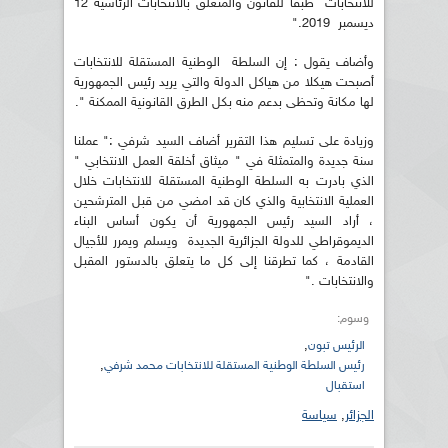
للانتخابات طبقا للقانون والمتعلق بالانتخابات الرئاسية 12
ديسمبر 2019."
وأضاف يقول : إن السلطة الوطنية المستقلة للانتخابات
أصبحت هيكلا من هياكل الدولة والتي يريد رئيس الجمهورية
لها مكانة وتحظى بدعم منه بكل الطرق القانونية الممكنة ".
وزيادة على تسليم هذا التقرير أضاف السيد شرفي :" عملنا
سنة جديدة والمتمثلة في " ميثاق أخلقة العمل الانتخابي "
الذي بادرت به السلطة الوطنية المستقلة للانتخابات خلال
العملية الانتخابية والذي كان قد امضي من قبل المترشحين
، أراد السيد رئيس الجمهورية أن يكون أساس البناء
الديموقراطي للدولة الجزائرية الجديدة ويسلم ويمرر للأجيال
القادمة ، كما تطرقنا إلى كل ما يتعلق بالدستور المقبل
والانتخابات ."
وسوم:
,
الرئيس تبون
,
رئيس السلطة الوطنية المستقلة للانتخابات محمد شرفي
استقبال
الجزائر
,
سياسة