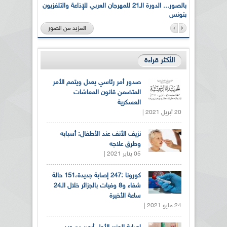
لى أرواح
بالصور... الدورة الـ21 للمهرجان العربي للإذاعة والتلفزيون
بتونس
المزيد من الصور
الأكثر قراءة
صدور أمر رئاسي يعدل ويتمم الأمر
المتضمن قانون المعاشات
العسكرية
20 أبريل 2021 |
نزيف الأنف عند الأطفال: أسبابه
وطرق علاجه
05 يناير 2021 |
كورونا :247 إصابة جديدة،151 حالة
شفاء و8 وفيات بالجزائر خلال الـ24
ساعة الأخيرة
24 مايو 2021 |