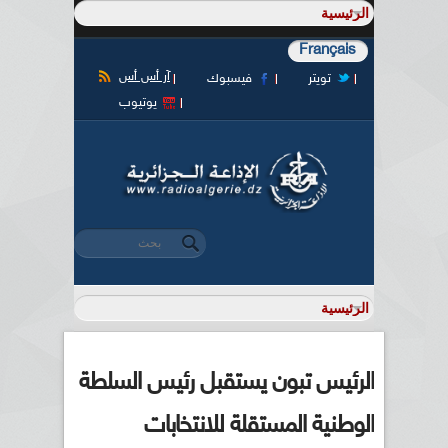
Français
آر أس أس
تويتر
فيسبوك
يوتيوب
‏بحث ‏
استمارة البحث
الرئيس تبون يستقبل رئيس السلطة
الوطنية المستقلة للانتخابات