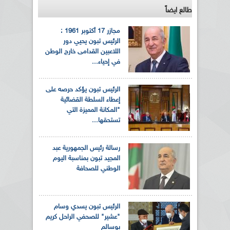
طالع ايضاً
مجازر 17 أكتوبر 1961 :
الرئيس تبون يحيي دور
اللاعبين القدامى خارج الوطن
في إحياء...
الرئيس تبون يؤكد حرصه على
إعطاء السلطة القضائية
"المكانة المميزة التي
تستحقها...
رسالة رئيس الجمهورية عبد
المجيد تبون بمناسبة اليوم
الوطني للصحافة
الرئيس تبون يسدي وسام
"عشير" للصحفي الراحل كريم
بوسالم