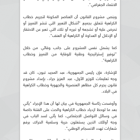
الانتماء الجغرافي".
وينص مشروع القانون أن العناصر المكونة لتجريم خطاب
الكراهية تتعلق بجميع "أشكال التعبير التي تنشر التمييز أو
تحرض عليه أو تشجعه أو تبرره أو تلك التي تعبر عن الاحتقار
أو الإذلال أو العداوة أو الكراهية أو العنف".
كما يشمل نفس المشروع على جانب وقائي من خلال
"توفير إستراتيجية وطنية للوقاية من التمييز وخطاب
الكراهية".
للإشارة، فإن رئيس الجمهورية، عبد المجيد تبون، كان قد
وجه تعليمات للوزير الأول، عبد العزيز جراد، بإعداد مشروع
قانون يجرم كل مظاهر العنصرية والجهوية وخطاب الكراهية
في البلاد.
وأوضحت رئاسة الجمهورية في بيان لها أن هذا الإجراء "يأتي
بعد ما لوحظ ازدياد خطاب الكراهية والحث على الفتنة خاصة
في وسائل التواصل الاجتماعي، كما يأتي لسد الباب في
وجه أولئك الذين يستغلون حرية وسلمية الحراك برفع
شعارات تهدد الانسجام الوطني".