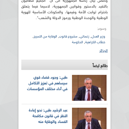
وخلص بيان رئاسة الجمهورية الى أن "الجميع مطالبون
بالتقيد بالدستور وقوانين الجمهورية، لاسيما فيما يتعلق
باحترام ثوابت الأمة وقيمها، والمكونات الأساسية للهوية
الوطنية والوحدة الوطنية ورموز الدولة والشعب".
وسوم:
,
,
,
,
وزير العدل
زغماتي
مشروع قانون
الوقاية من التمييز
,
خطاب الكراهية
الحكومة
الجزائر
طالع ايضاً
طبي: وجود قضاء قوي
سيساهم في تعزيز التكامل
في أداء مختلف المؤسسات
عبد الرشيد طبي: نحو إعادة
النظر في قانون مكافحة
الفساد والوقاية منه