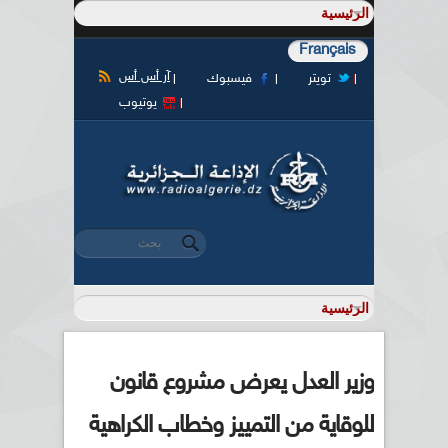
Français
آر أس أس
تويتر
فيسبوك
يوتيوب
‏بحث ‏
استمارة البحث
وزير العدل يعرض مشروع قانون
للوقاية من التمييز وخطاب الكراهية