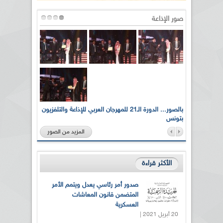
صور الإذاعة
لى أرواح
بالصور... الدورة الـ21 للمهرجان العربي للإذاعة والتلفزيون
بتونس
المزيد من الصور
الأكثر قراءة
صدور أمر رئاسي يعدل ويتمم الأمر
المتضمن قانون المعاشات
العسكرية
20 أبريل 2021 |