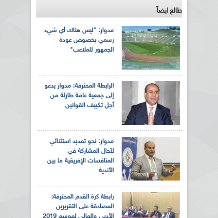
طالع ايضاً
مدوار: "ليس هناك أي شيء
رسمي بخصوص عودة
الجمهور للملاعب"
الرابطة المحترفة: مدوار يدعو
إلى جمعية عامة طارئة من
أجل تكييف القوانين
مدوار: نحو تمديد استثنائي
لآجال المشاركة في
المنافسات الإفريقية ما بين
الأندية
رابطة كرة القدم المحترفة:
المصادقة على التقريرين
الأدبي والمالي لموسم 2019