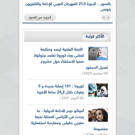
لى أرواح
بالصور... الدورة الـ21 للمهرجان العربي للإذاعة والتلفزيون
بتونس
المزيد من الصور
الأكثر قراءة
اللجنة العلمية لرصد ومتابعة
تفشي وباء كورونا تعتمد برتوكولا
صحيا للاستفتاء حول مشروع
تعديل الدستور
03 سبتمبر 2020 |
كورونا : 131 إصابة جديدة و 5
وفيات خلال ال24 ساعة الأخيرة
05 أكتوبر 2021 |
أميناتو حيدر للاذاعة الدولية : ما
يحدث في الأراضي المحتلة تخبط
مغربي حقيقي وممارسة استعمارية
مفضوحة
04 أكتوبر 2020 |