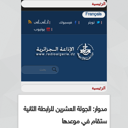
Français
آر أس أس
تويتر
فيسبوك
يوتيوب
‏بحث ‏
استمارة البحث
مدوار: الجولة العشرين للرابطة الثانية
ستقام في موعدها