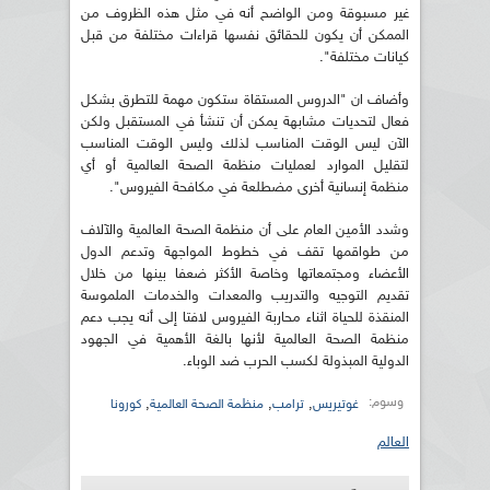
غير مسبوقة ومن الواضح أنه في مثل هذه الظروف من
الممكن أن يكون للحقائق نفسها قراءات مختلفة من قبل
كيانات مختلفة".
وأضاف ان "الدروس المستقاة ستكون مهمة للتطرق بشكل
فعال لتحديات مشابهة يمكن أن تنشأ في المستقبل ولكن
الآن ليس الوقت المناسب لذلك وليس الوقت المناسب
لتقليل الموارد لعمليات منظمة الصحة العالمية أو أي
منظمة إنسانية أخرى مضطلعة في مكافحة الفيروس".
وشدد الأمين العام على أن منظمة الصحة العالمية والآلاف
من طواقمها تقف في خطوط المواجهة وتدعم الدول
الأعضاء ومجتمعاتها وخاصة الأكثر ضعفا بينها من خلال
تقديم التوجيه والتدريب والمعدات والخدمات الملموسة
المنقذة للحياة اثناء محاربة الفيروس لافتا إلى أنه يجب دعم
منظمة الصحة العالمية لأنها بالغة الأهمية في الجهود
الدولية المبذولة لكسب الحرب ضد الوباء.
وسوم:
,
,
,
غوتيريس
ترامب
منظمة الصحة العالمية
كورونا
العالم