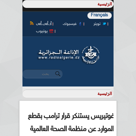
Français
آر أس أس
تويتر
فيسبوك
يوتيوب
‏بحث ‏
استمارة البحث
غوتيريس يستنكر قرار ترامب بقطع
الموارد عن منظمة الصحة العالمية