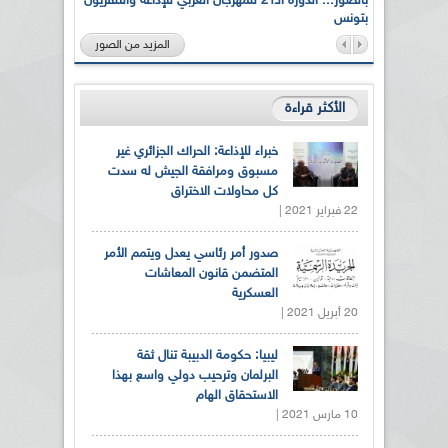
لى أرواح
بالصور... الدورة الـ21 للمهرجان العربي للإذاعة والتلفزيون
بتونس
المزيد من الصور
الأكثر قراءة
خبراء للإذاعة: الحراك الجزائري غير
مسبوق ومرافقة الجيش له سدت
كل محاولات الاختراق
22 فبراير 2021 |
صدور أمر رئاسي يعدل ويتمم الأمر
المتضمن قانون المعاشات
العسكرية
20 أبريل 2021 |
ليبيا: حكومة الدبيبة تنال ثقة
البرلمان وترحيب دولي واسع بهذا
الاستحقاق الهام
10 مارس 2021 |