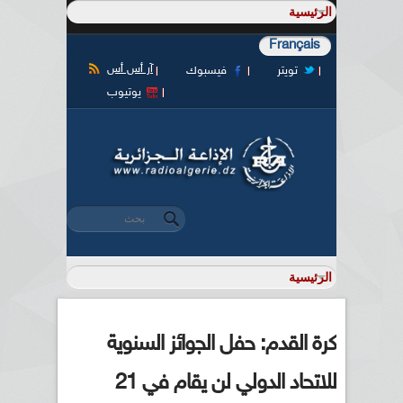
Français
آر أس أس
تويتر
فيسبوك
يوتيوب
‏بحث ‏
استمارة البحث
كرة القدم: حفل الجوائز السنوية
للاتحاد الدولي لن يقام في 21