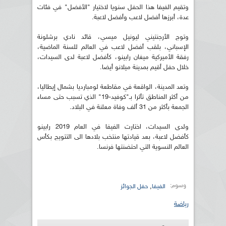
وتقيم الفيفا هذا الحفل سنويا لاختيار "الأفضل" في فئات
عدة، أبرزها أفضل لاعب وأفضل لاعبة.
وتوج الأرجنتيني ليونيل ميسي، قائد نادي برشلونة
الإسباني، بلقب أفضل لاعب في العالم للسنة الماضية،
رفقة الأميركية ميغان رابينو، كأفضل لاعبة لدى السيدات،
خلال حفل أقيم بمدينة ميلانو أيضا.
وتعد المدينة، الواقعة في مقاطعة لومبارديا بشمال إيطاليا،
من أكثر المناطق تأثرا بـ"كوفيد-19" الذي تسبب حتى مساء
الجمعة بأكثر من 31 ألف وفاة معلنة في البلاد.
ولدى السيدات، اختارت الفيفا في العام 2019 رابينو
كأفضل لاعبة، بعد قيادتها منتخب بلادها الى التتويج بكأس
العالم النسوية التي احتضنتها فرنسا.
وسوم:
,
الفيفا
حفل الجوائز
رياضة