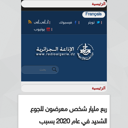
Français
آر أس أس
تويتر
فيسبوك
يوتيوب
‏بحث ‏
استمارة البحث
ربع مليار شخص معرضون للجوع
الشديد في عام 2020 بسبب