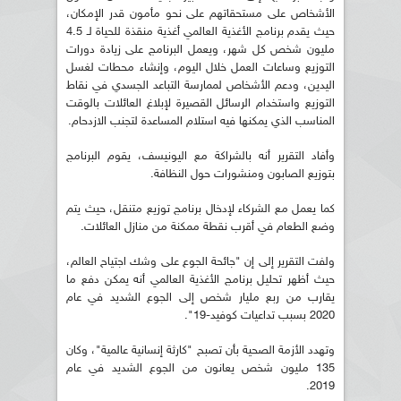
الأشخاص على مستحقاتهم على نحو مأمون قدر الإمكان،
حيث يقدم برنامج الأغذية العالمي أغذية منقذة للحياة لـ 4.5
مليون شخص كل شهر، ويعمل البرنامج على زيادة دورات
التوزيع وساعات العمل خلال اليوم، وإنشاء محطات لغسل
اليدين، ودعم الأشخاص لممارسة التباعد الجسدي في نقاط
التوزيع واستخدام الرسائل القصيرة لإبلاغ العائلات بالوقت
المناسب الذي يمكنها فيه استلام المساعدة لتجنب الازدحام.
وأفاد التقرير أنه بالشراكة مع اليونيسف، يقوم البرنامج
بتوزيع الصابون ومنشورات حول النظافة.
كما يعمل مع الشركاء لإدخال برنامج توزيع متنقل، حيث يتم
وضع الطعام في أقرب نقطة ممكنة من منازل العائلات.
ولفت التقرير إلى إن "جائحة الجوع على وشك اجتياح العالم،
حيث أظهر تحليل برنامج الأغذية العالمي أنه يمكن دفع ما
يقارب من ربع مليار شخص إلى الجوع الشديد في عام
2020 بسبب تداعيات كوفيد-19".
وتهدد الأزمة الصحية بأن تصبح "كارثة إنسانية عالمية"، وكان
135 مليون شخص يعانون من الجوع الشديد في عام
2019.