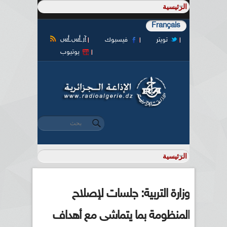
Français
آر أس أس
تويتر
فيسبوك
يوتيوب
‏بحث ‏
استمارة البحث
وزارة التربية: جلسات لإصلاح
المنظومة بما يتماشى مع أهداف