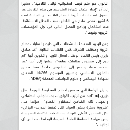
الثانوي مع منح فرصة استدراكية لباقي التلاميذ"، مشيرا
إلى أن "إجراء امتحان شهادة المتوسط في هذه الظروف غير
مقبول لعدة اسباب أبرزها انقطاع التلاميذ عن الدراسة لمدة
6 أشهر، نقص فادح في التأطير بسبب العطل الاستثنائية،
عدم استكمال برنامج الفصل الثاني في جل المؤسسات
التربوية وغيرها".
وعن الردود المتعلقة بالانشغالات التي طرحتها نقابات قطاع
التربية ومختلف الشركاء خلال اللقاءات الثنائية، أكد صادق
دزيري رئيس الاتحاد الوطني لعمال التربية والتكوين أنها "لم
ترق إلى مستوى تطلعات نقابته"، مشيرا إلى أنها "غير
محددة بدقة وتفتقر إلى الملموس خاصة فيما يتعلق
بالقانون الاساسي وتطبيق المرسوم 14/266 المتعلق
بشهادة الليسانس و دبلوم الدراسات المعمقة (DEA)".
وحول الوثيقة التي تتضمن اصلاح المنظومة التربوية، قال
دزيري إنه "لابد من ترتيب الأولويات بدء بالجانب الاجتماعي
والمهني لأنه الضامن لاستقرار القطاع"، مؤكدا على
"ضرورة دسترة بعض المواد التي تحفظ المدرسة الجزائرية
مثل المجلس الأعلى للتربية وجعله تابعا لرئاسة الجمهورية
ومن مهامه السياسة العامة للمدرسة الوطنية بعيدا عن أي
تجاذبات".