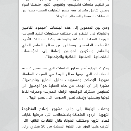
عبر تنظيم جلسات تشخيصية وتقويمية تكون منطلقا لحوار
وطني شامل تشترك فيه جميع الأطراف المعنية بعيدا عن
الحسابات الضيقة والمصالح الفئوية".
ومن بين المدعوين إلى هذه الجلسات "مجموع الفاعلين
والشركاء في القطاع في مختلف مستويات تنفيذ السياسة
التربوية المحلية، الولائية والوطنية، وكذا الفعاليات الأخرى
كالأساتذة الجامعيين وممثلين عن قطاع التعليم العالي
والتعليم والتكوين المهنيين إضافة إلى المؤسسات
الاقتصادية، الصناعية، الثقافية والاجتماعية".
وذكرت الوزارة أهم محاور الجلسات التي ستتضمن "تقييم
الاصلاحات التي عرفها قطاع التربية في الفترات السابقة،
منهجية الإصلاح ومستويات تحليل التقارير وتلخيصها"،
مشيرة إلى أن الهدف من هذه العملية هو"الوصول الى
تشخيص مشترك للوضعية الراهنة للمدرسة ومعرفة نقاط
قوتها وضعفها وإعطاء تصور للمدرسة التي نصبو اليها".
وحملت الوثيقة إلى جانب مشروع إصلاح المنظومة
التربوية، الردود المتعلقة بالانشغالات التي طرحتها نقابات
قطاع التربية ومختلف الشركاء خلال اللقاءات الثنائية التي
أشرف عليها الوزير في الفترة الممتدة من 20 فيفري وإلى