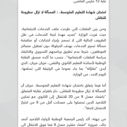
غاية 12 مارس الماضي.
امتحان شهادة التعليم المتوسط، : المسألة لا تزال مطروحة
للنقاش
ومن بين الملفات التي طرحت ملف الخدمات الاجتماعية،
حيث قررت الوزارة "تمديد عهدة لجنة الخدمات في ظل
الظروف الحالية التي لا تسمح بإجراء انتخابات أو مناقشة
مسألة تسيير الخدمات بهدف الحيلولة دون تعطيل مصالح
الموظفين، شرط عدم تطبيق برنامجهم التسييري والاكتفاء
بدراسة الملفات الاجتماعية"، حسب ما أكده منسق النقابة
الوطنية لأساتذة التعليم الثانوي والتقني، مزيان مريان، الذي
أبدى "تفاؤله" بما جاء عموما في الوثيقة التي تسلمها،
اليوم الاحد، من الوزارة.
أما فيما يتعلق بامتحان شهادة التعليم المتوسط، مريان أن
المسألة لا تزال مطروحة للنقاش، ذكر باقتراح نقابته المتعلق
"باعتماد معدل 9 من 20 للانتقال إلى الثانوي مع تمكين
التلاميذ الذين تحصلوا على معدلات أقل من 9 من اجتياز
الامتحان لاحقا".
من جهته، أكد رئيس الجمعية الوطنية لأولياء التلاميذ أحمد
خالد، ضرورة "اعتماد مقترح معدل 9 فما فوق للانتقال الى