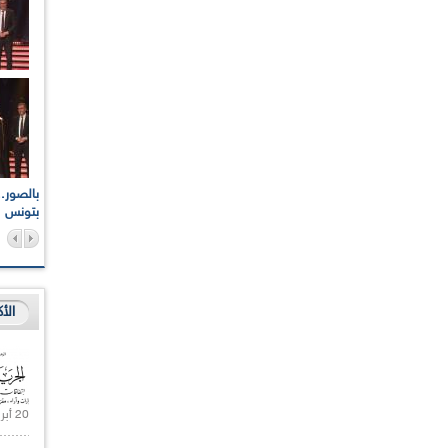
اعات الوطنية والجهوية
الإذاعة الجزائرية تقف دقيقة صمت ترحما على أرواح شهداء
ر 2021
17 أكتوبر 1961
بتونس
الأ
20 أبريل 2021 |