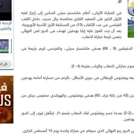
2).
في المباراة الأولى، أطاح مانشستر سيتي الساعي إلى إحراز لقبه
الأول الكبير على الصعيد القاري بمنافسه ريال مدريد، حامل اللقب
القياسي في عدد الألقاب (13) من المسابقة الأبرز للأندية الأوروبية،
والتلفزي
بعد أن جدد الفوز عليه إيابا بهدفين لهدف في الدور ثمن النهائي
بنفس نتيجة مباراة الذهاب.
سجل رحيم سترلينغ والبرازيلي جابريال خيزوس في الدقيقتين (9 ، 68) هدفي مانشستر سيتي، والفرنسي كريم بنزيمة في
كل ال
اراتي الذهاب والإياب بنتيجة (4- 2) .
يفه يوفنتوس الإيطالي في دوري الأبطال، بالرغم من خسارته أمامه بهدفين
سجل البرتغالي الدولي كريستيانو رونالدو في الدقيقتين (43 من ركلة جزاء، 60) هدفي يوفنتوس، والهولندي ممفيس ديباي من
وتعادل الفريقان في مجموع مباراتي الذهاب والإياب (2-2) بعدما خسر يوفنتوس لقاء الذهاب (صفر-1)، ليتأهل ليون إلى الدور
هدفين.
ع النهائي الذي سيقام من مباراة واحدة يوم 15 أغسطس الجاري.