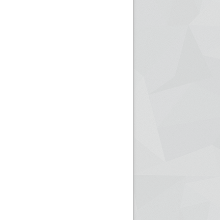
ريم الإذاعة الجزائرية للرياضيين البارالمبيين المتوجين
بالصور... اللقاء الوطني لمديري الإذ
اليات في طوكيو
حول مرافقة وتغطية الإنتخابات المحلية لـ27 نوفمب