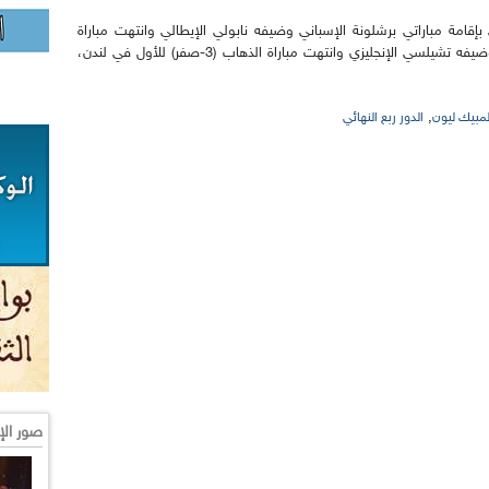
بإقامة مباراتي برشلونة الإسباني وضيفه نابولي الإيطالي وانتهت مباراة
الذهاب (1-1) في نابولي، وبايرن ميونيخ الألماني وضيفه تشيلسي الإنجليزي وانتهت مباراة الذهاب (3-صفر) للأول في لندن،
,
لمبيك ليون
الدور ربع النهائي
صور الإ