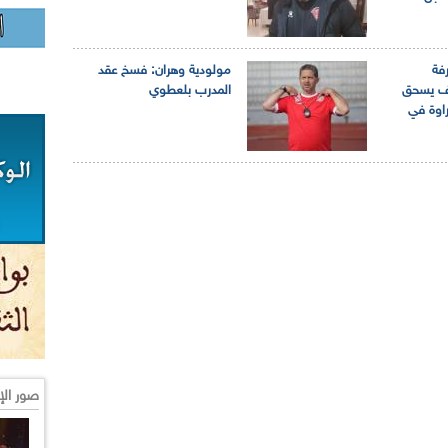
رفة
مولودية وهران: فسخ عقد
ف يسحق
المدرب بلعطوي
راوة في
صور الإ