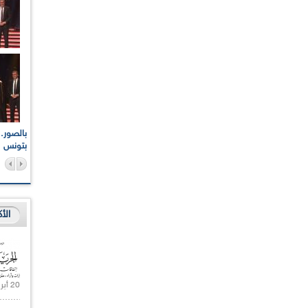
اعات الوطنية والجهوية
الإذاعة الجزائرية تقف دقيقة صمت ترحما على أرواح شهداء
ر 2021
17 أكتوبر 1961
بتونس
الأ
20 أبريل 2021 |