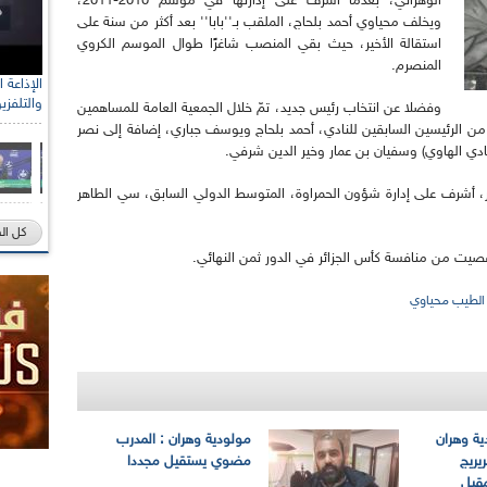
الوهراني، بعدما أشرف على إدارتها في موسم 2010-2011،
ويخلف محياوي أحمد بلحاج، الملقب بـ''بابا'' بعد أكثر من سنة على
استقالة الأخير، حيث بقي المنصب شاغرًا طوال الموسم الكروي
المنصرم.
والتلفزي
وفضلا عن انتخاب رئيس جديد، تمّ خلال الجمعية العامة للمساهمين
من الرئيسين السابقين للنادي، أحمد بلحاج ويوسف جباري، إضافة إلى نصر
ي الهاوي) وسفيان بن عمار وخير الدين شرفي.
أشرف على إدارة شؤون الحمراوة، المتوسط الدولي السابق، سي الطاهر
كل ال
صيت من منافسة كأس الجزائر في الدور ثمن النهائي.
الطيب محياوي
ية وهران
مولودية وهران : المدرب
يريج
مضوي يستقيل مجددا
مقبل