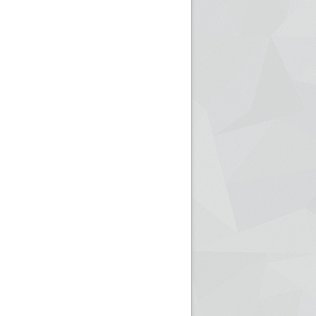
ريم الإذاعة الجزائرية للرياضيين البارالمبيين المتوجين
بالصور... اللقاء الوطني لمديري الإذ
اليات في طوكيو
حول مرافقة وتغطية الإنتخابات المحلية لـ27 نوفمب