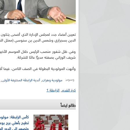
تعيين أعضاء جدد لمجلس الإدارة الذي أضحى يتكون 
الدين بسجراري وشمس الدين بن سنوسي (ممثل الناد
وفي ظل شغور منصب الرئيس خلال الموسم الأخير، 
شريف الوزاني بصفته مديرًا عامًا للشركة.
وأنهت المولودية البطولة في الصف الثامن، فيما أق
وسوم:
,
,
مولودية وهران
أندية الرابطة المحترفة الأولى
كرة القدم
,
الرابطة 1
طالع ايضاً
كأس الرابطة: مولود
تطيح بأهلي برج بوعر
وتصعد إلى الدور ال