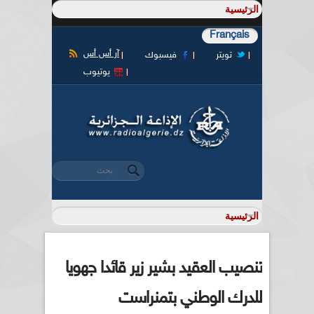
Français
آر أس أس
تويتر
فيسبوك
يوتيوب
‏بحث ‏
استمارة البحث
تنصيب العقيد بشير زير قائدا جهويا
للدرك الوطني بتمنراست