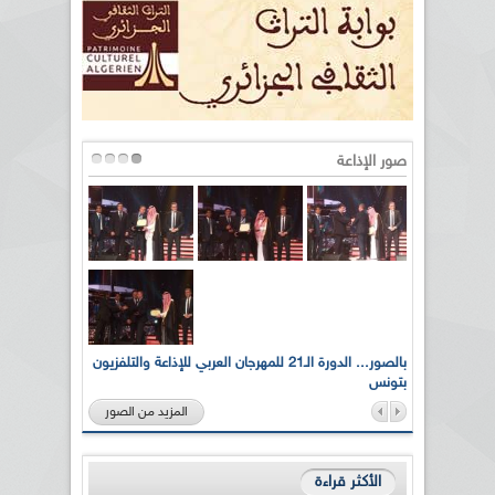
صور الإذاعة
لى أرواح
بالصور... الدورة الـ21 للمهرجان العربي للإذاعة والتلفزيون
بتونس
المزيد من الصور
الأكثر قراءة