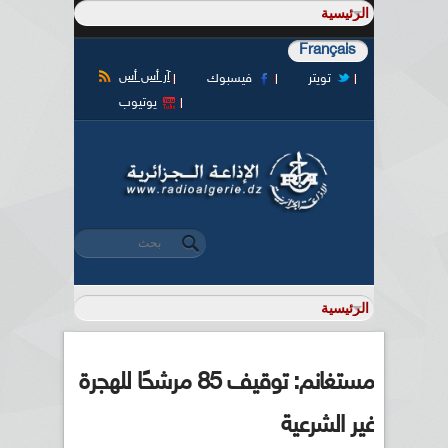
Français
آر أس أس
تويتر
فيسبوك
يوتيوب
‏بحث ‏
استمارة البحث
مستغانم: توقيف 85 مرشحًا للهجرة
غير الشرعية