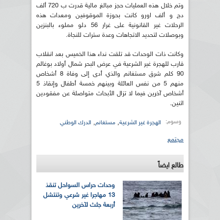
وتم خلال هذه العمليات حجز مبالغ مالية قدرت ب 720 ألف
دج و ألف اورو كانت بحوزة الموقوفين ومعدات هذه
الرحلات غير القانونية على غرار 56 دلو مملوء بالبنزين
وبوصلات لتحديد الاتجاهات وعدة سترات للنجاة.
وكانت ذات الوحدات قد تلقت نداء هذا الخميس بعد انقلاب
قارب للهجرة غير الشرعية في عرض البحر شمال أولاد بوغالم
90 كلم شرق مستغانم والذي أدى إلى وفاة 8 أشخاص
منهم 5 من نفس العائلة وبينهم خمسة أطفال وإنقاذ 5
أشخاص آخرين فيما لا تزال الأبحاث متواصلة عن مفقودين
اثنين.
وسوم:
,
,
الهجرة غير الشرعية
مستغانم
الدرك الوطني
مجتمع
طالع ايضاً
وحدات حراس السواحل تنقذ
13 مهاجرا غير شرعي وتنتشل
أربعة جثث لآخرين