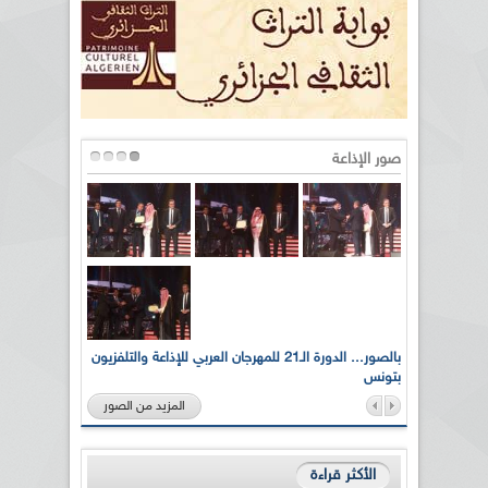
صور الإذاعة
لى أرواح
بالصور... الدورة الـ21 للمهرجان العربي للإذاعة والتلفزيون
بتونس
المزيد من الصور
الأكثر قراءة