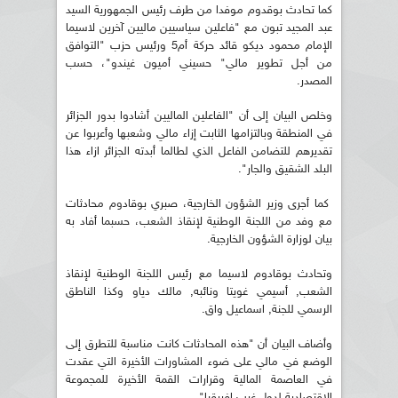
كما تحادث بوقدوم موفدا من طرف رئيس الجمهورية السيد
عبد المجيد تبون مع "فاعلين سياسيين ماليين آخرين لاسيما
الإمام محمود ديكو قائد حركة أم5 ورئيس حزب "التوافق
من أجل تطوير مالي" حسيني أميون غيندو"، حسب
المصدر.
وخلص البيان إلى أن "الفاعلين الماليين أشادوا بدور الجزائر
في المنطقة وبالتزامها الثابت إزاء مالي وشعبها وأعربوا عن
تقديرهم للتضامن الفاعل الذي لطالما أبدته الجزائر ازاء هذا
البلد الشقيق والجار".
كما أجرى وزير الشؤون الخارجية، صبري بوقادوم محادثات
مع وفد من اللجنة الوطنية لإنقاذ الشعب، حسبما أفاد به
بيان لوزارة الشؤون الخارجية.
وتحادث بوقادوم لاسيما مع رئيس اللجنة الوطنية لإنقاذ
الشعب, أسيمي غويتا ونائبه, مالك دياو وكذا الناطق
الرسمي للجنة, اسماعيل واق.
وأضاف البيان أن "هذه المحادثات كانت مناسبة للتطرق إلى
الوضع في مالي على ضوء المشاورات الأخيرة التي عقدت
في العاصمة المالية وقرارات القمة الأخيرة للمجموعة
الاقتصادية لدول غرب إفريقيا".