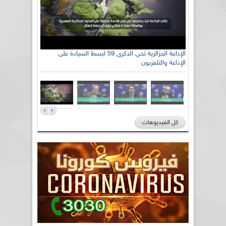
رئيس اللجنة الوطنية الجزائرية للتضامن مع الشعب
الإذاعة الجزائرية تحي الذكرى 59 لبسط السيادة على
الإذاعة والتلفزيون
الصحراوي السيد سعيد العياشي
كل الفيديوهات