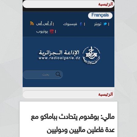
Français
آر أس أس
تويتر
فيسبوك
يوتيوب
‏بحث ‏
استمارة البحث
مالي: بوقدوم يتحادث بباماكو مع
عدة فاعلين ماليين ودوليين