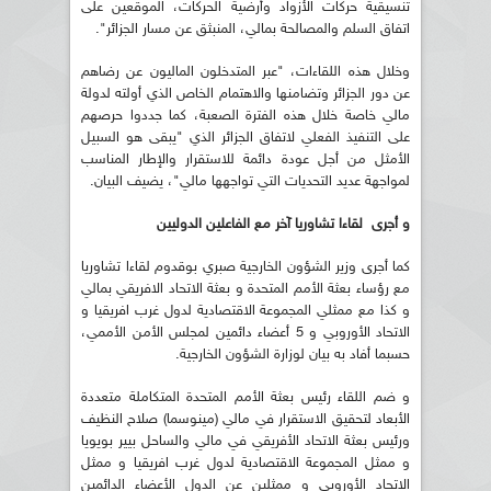
تنسيقية حركات الأزواد وأرضية الحركات، الموقعين على
اتفاق السلم والمصالحة بمالي، المنبثق عن مسار الجزائر".
وخلال هذه اللقاءات، "عبر المتدخلون الماليون عن رضاهم
عن دور الجزائر وتضامنها والاهتمام الخاص الذي أولته لدولة
مالي خاصة خلال هذه الفترة الصعبة، كما جددوا حرصهم
على التنفيذ الفعلي لاتفاق الجزائر الذي "يبقى هو السبيل
الأمثل من أجل عودة دائمة للاستقرار والإطار المناسب
لمواجهة عديد التحديات التي تواجهها مالي"، يضيف البيان.
و أجرى لقاءا تشاوريا آخر مع الفاعلين الدوليين
كما أجرى وزير الشؤون الخارجية صبري بوقدوم لقاءا تشاوريا
مع رؤساء بعثة الأمم المتحدة و بعثة الاتحاد الافريقي بمالي
و كذا مع ممثلي المجموعة الاقتصادية لدول غرب افريقيا و
الاتحاد الأوروبي و 5 أعضاء دائمين لمجلس الأمن الأممي،
حسبما أفاد به بيان لوزارة الشؤون الخارجية.
و ضم اللقاء رئيس بعثة الأمم المتحدة المتكاملة متعددة
الأبعاد لتحقيق الاستقرار في مالي (مينوسما) صلاح النظيف
ورئيس بعثة الاتحاد الأفريقي في مالي والساحل بيير بويويا
و ممثل المجموعة الاقتصادية لدول غرب افريقيا و ممثل
الاتحاد الأوروبي و ممثلين عن الدول الأعضاء الدائمين