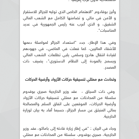
وأبرز بوقادوم "الاهتمام الخاص الذي توليه للجزائر للاستقرار
و الأمن في مالي و تضامنها الكامل مع الشعب المالي
الشقيق، و الذي أعرب عنه رئيس الجمهورية في عديد
المناسبات".
وفي هذا الإطار، جدد "استعداد الجزائر لمواصلة دعمها
للأشقاء الماليين، كما فعلت في الماضي، في جهودهم
لقيادة انتقال هادئ وسلمي يلبي تطلعات الشعب المالي
ويسمح بالعودة إلى النظام الدستوري"، يضيف ذات
المصدر.
وتحادث مع ممثلي تنسيقية حركات الأزواد وأرضية الحركات
وفي ذات السياق ، عقد وزير الخارجية صبري بوقدوم
سلسلة من المحادثات مع ممثلي تنسيقية حركات الأزواد
وأرضية الحركات، الموقعين على اتفاق السلم والمصالحة
بمالي المنبثق عن مسار الجزائر، حسبما أفاد به بيان لوزارة
الخارجية.
وجاء في البيان : "في إطار زيارة قادته إلى باماكو، عقد وزير
الخارجية، صبري بوقدوم، سلسلة من المحادثات مع ممثلي