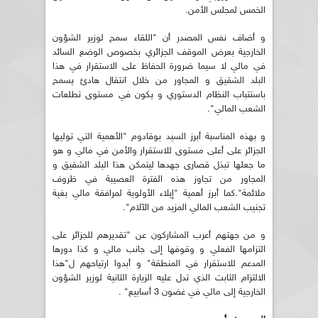
الخمس لمجلس الأمن.
و أضاف نفس المصدر أن "اللقاء سمح لوزير الشؤون
الخارجية بعرض الموقف الجزائري بخصوص الوضع السائد
في مالي لا سيما ضرورة الحفاظ على الاستقرار في هذا
البلد الشقيق و المجاور من خلال انتقال هادئ يسمح
باستتباب النظام الدستوري و يكون في مستوى تطلعات
الشعب المالي".
و بهذه المناسبة أبرز السيد بوقادوم "الأهمية التي توليها
الجزائر على أعلى مستوى للاستقرار والأمن في مالي و هو
ما جعلها تبذل قصارى جهدها ليتمكن هذا البلد الشقيق و
المجاور من تجاوز هذه الفترة العصيبة في ظروف
ملائمة".كما أبرز أهمية "إيلاء الأولوية لمرافقة مالي بغية
تجنيب الشعب المالي المزيد من الآلام".
و من جهتهم أعرب المشاركون عن "تقديرهم للجزائر على
التزامها الفعلي و وقوفها إلى جانب مالي و كذا دورها
المدعم للاستقرار في المنطقة" و أبدوا ارتياحهم ل"هذا
الالتزام الثابت الذي تدل عليه الزيارة الثانية لوزير الشؤون
الخارجية إلى مالي في غضون 3 أسابيع" .