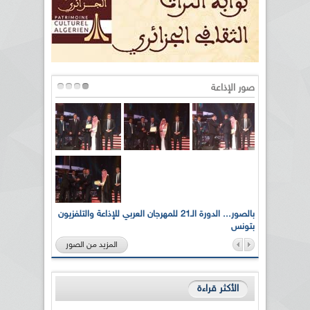
صور الإذاعة
لى أرواح
بالصور... الدورة الـ21 للمهرجان العربي للإذاعة والتلفزيون
بتونس
المزيد من الصور
الأكثر قراءة