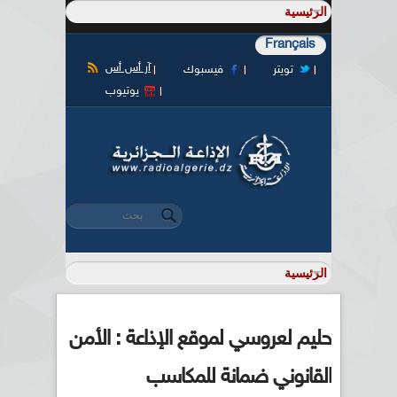
Français
آر أس أس
تويتر
فيسبوك
يوتيوب
‏بحث ‏
استمارة البحث
حليم لعروسي لموقع الإذاعة : الأمن
القانوني ضمانة للمكاسب