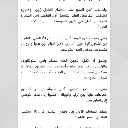
وأضاف: "من المقرر عقد الاجتماع المقبل (بين الوفدين)
لمناقشة التفاصيل الفنية لتنسيق أداء العناصر (من البلدين)
لمهامهم بأمان في شرق المتوسط ، يوم 5 أكتوبر بمقر
الناتو".
وفي وقت سابق اليوم، أعلن حلف شمال الأطلسي "الناتو"
عن تشكيل آلية حول أساليب فض النزاع بين تركيا واليونان
بخصوص شرقي البحر المتوسط.
وسبق أن اتفق الأمين العام للحلف ينس ستولتنبرغ،
والرئيس التركي رجب طيب أردوغان، على انطلاق محادثات
فنية بين أنقرة وأثينا، لتأسيس آليات تجنّب حدوث مناوشات
شرقي المتوسط.
وفي 4 سبتمبر الماضي، أعلن ستولتنبرغ، عن انطلاق
محادثات فنية بين تركيا واليونان، مشيرا إلى عدم التوصل
إلى اتفاق بعد.
وعقد الاجتماع الأول بين وفدي البلدين في 10 سبتمبر
الماضي، بمقر "الناتو".