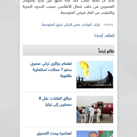
يذكر أن خلافا نشب منذ عدة أشهر بين تركيا واليونان
العضوين في حلف شمال الأطلسي بسبب الحدود البحرية
والتنقيب عن الغاز شرقي المتوسط.
وسوم:
,
,
,
تركيا
اليونان
فض النزاع
شرق المتوسط
العالم
,
أوروبا
طالع ايضاً
اهتمام جزائري تركي مصري
بدفع 7 مجالات استثمارية
طاقوية
حرائق الغابات: نقل 8
مصابين إلى تركيا
لعمامرة يبحث التنسيق