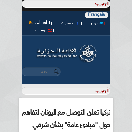
Français
آر أس أس
تويتر
فيسبوك
يوتيوب
‏بحث ‏
استمارة البحث
تركيا تعلن التوصل مع اليونان لتفاهم
حول "مبادئ عامة" بشأن شرقي