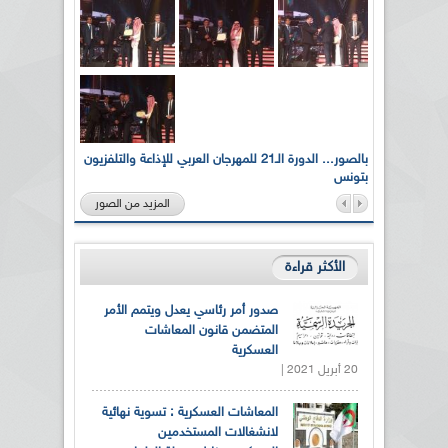
لى أرواح
بالصور... الدورة الـ21 للمهرجان العربي للإذاعة والتلفزيون
بتونس
المزيد من الصور
الأكثر قراءة
صدور أمر رئاسي يعدل ويتمم الأمر
المتضمن قانون المعاشات
العسكرية
20 أبريل 2021 |
المعاشات العسكرية : تسوية نهائية
لانشغالات المستخدمين