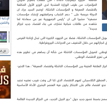
الناشئة "ألجيريا ديسرابت 2020"، التي نظمت بالمركز الدولي
المؤتمرات من طرف الوزارة المنتدبة لدى الوزير الأول المكلفة
بالاقتصاد المعرفة و المؤسسات الناشئة، اوضح السيد جراد ان
الدولة حريصة على " دعم الشباب ومرافقتهم لإنشاء مؤسسات
مصغرة" مشيرا الى ان "رئيس الجمهورية عبر عن سعادته لما
والتلفزي
شاهده من طاقات شبانية تشارك في بناء اقتصاد جديد لجزائر
جديدة".
يل المؤسسات الناشئة، فضلا عن الجهود الكبيرة التي تبذل لإتاحة الفرص
 انجازاتهم من خلال التخفيف من الاجراءات البيروقراطية.
كل ال
ق الوطني لتمويل المؤسسات الناشئة من شأنه أن يساهم في تطوير هذه
 تعزيز الاقتصاد الوطني.
راز العلاقة المتينة بين المؤسسات الناشئة واقتصاد المعرقة"، هذا الاخير-
 المنطق الكلاسيكي لفهم الاقتصاد الذي كنا الى وقت قريب نعتبره تجنيد
 نحو اقتصاد قائم على الابتكار يكون فيه العنصر البشري الأداة الأساسية
 سمح بضبط تصور جديد حول "دور الجيل الجديد، في الجزائر الجديدة القائمة