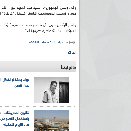
وكان رئيس الجمهورية، السيد عبد المجيد تبون، قد أك
دعم و تشجيع المؤسسات الناشئة لتشكل "قاطرة" للنم
واعتبر الرئيس تبون، أن تنظيم هذه التظاهرة "يؤكد 
الشركات الناشئة قاطرة حقيقية له".
وسوم:
,
جراد
المؤسسات الناشئة
الجزائر
طالع ايضاً
جراد يستذكر نضال ا
عمار قرفي
قانون المحروقات: جر
باستكمال النصوص ا
في الأيام الـمقبلة