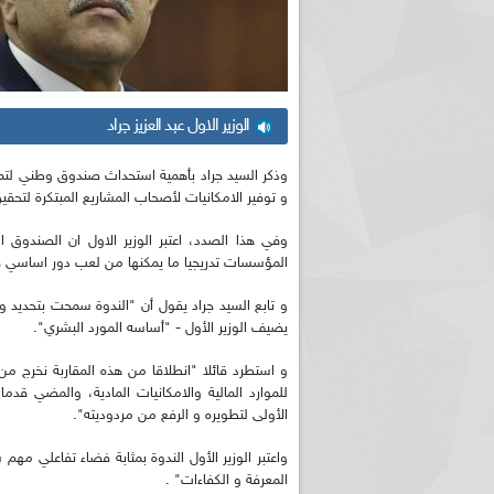
الوزير الاول عبد العزيز جراد
وذكر السيد جراد بأهمية استحداث صندوق وطني لتمو
و توفير الامكانيات لأصحاب المشاريع المبتكرة لتحقيق
وفي هذا الصدد، اعتبر الوزير الاول ان الصندو
المؤسسات تدريجيا ما يمكنها من لعب دور اساسي في
و تابع السيد جراد يقول أن "الندوة سمحت بتحديد واب
يضيف الوزير الأول - "أساسه المورد البشري".
و استطرد قائلا "انطلاقا من هذه المقاربة نخرج من
للموارد المالية والامكانيات المادية، والمضي قدما
الأولى لتطويره و الرفع من مردوديته".
واعتبر الوزير الأول الندوة بمثابة فضاء تفاعلي مهم
المعرفة و الكفاءات" .