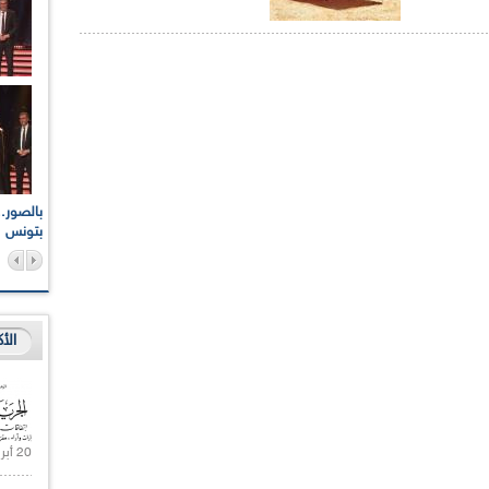
اعات الوطنية والجهوية
الإذاعة الجزائرية تقف دقيقة صمت ترحما على أرواح شهداء
ر 2021
17 أكتوبر 1961
بتونس
الأ
20 أبريل 2021 |