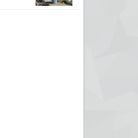
ريم الإذاعة الجزائرية للرياضيين البارالمبيين المتوجين
بالصور... اللقاء الوطني لمديري الإذ
اليات في طوكيو
حول مرافقة وتغطية الإنتخابات المحلية لـ27 نوفمب