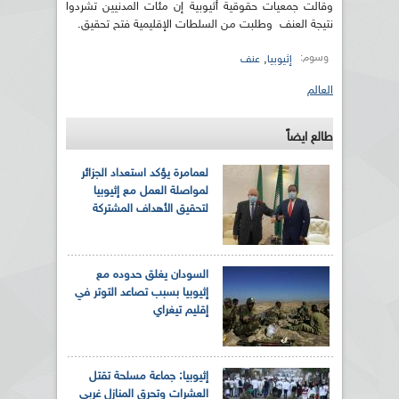
وقالت جمعيات حقوقية أثيوبية إن مئات المدنيين تشردوا
نتيجة العنف وطلبت من السلطات الإقليمية فتح تحقيق.
وسوم:
,
إثيوبيا
عنف
العالم
طالع ايضاً
لعمامرة يؤكد استعداد الجزائر
لمواصلة العمل مع إثيوبيا
لتحقيق الأهداف المشتركة
السودان يغلق حدوده مع
إثيوبيا بسبب تصاعد التوتر في
إقليم تيغراي
إثيوبيا: جماعة مسلحة تقتل
العشرات وتحرق المنازل غربي