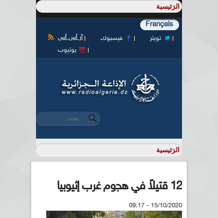
Français
آر أس أس
تويتر
فيسبوك
يوتيوب
‏بحث ‏
استمارة البحث
12 قتيلاً في هجوم غرب إثيوبيا
15/10/2020 - 09:17