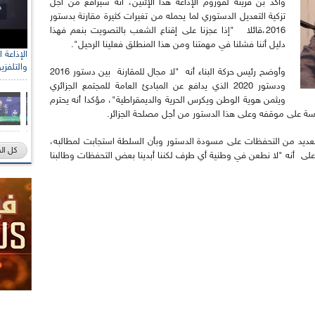
وأكد بن قرينة لفوروم الإذاعة هذا الإثنين، أنه سيرافع من أجل
تزكية التعديل الدستوري لما يحمله من تغيرات كثيرة مقارنة بدستور
2016،قائلا "إذا عجزنا على إقناع الشعب بالتصويت بنعم فهذا
دليل أننا فشلنا في مهمتنا ومن هذا المنطلق فعلينا الرحيل".
والتلفزي
وأوضح رئيس حركة البناء أنه "لا مجال للمقارنة بين دستور 2016
ودستور 2020 الذي يدافع عن المبادئ العامة للمجتمع الجزائري
ويثمن هوية الوطن ويكرس الحرية والديمقراطية"، مؤكدا أنه يحترم
سة على موقفه وعلى هذا الدستور من أجل مصلحة الجزائر.
ات ديسمبر 2019 ، أنه تقدم بالعديد من التحفظات على مسودة الدستور وبأن السلطة استجابت لمطالبه،
كل ال
 على أنه "لا نطعن في وطنية أي طرف لكننا أبدينا بعض التحفظات وطالبنا