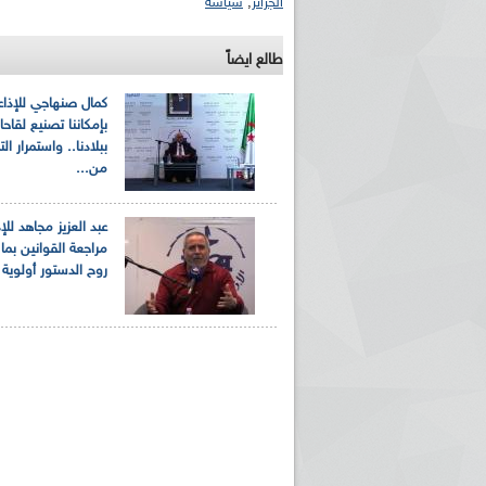
الجزائر
,
سياسة
طالع ايضاً
كمال صنهاجي للإذاع
بإمكاننا تصنيع لقاح
ببلادنا.. واستمرار ال
من...
ريم الإذاعة الجزائرية للرياضيين البارالمبيين المتوجين
بالصور... اللقاء الوطني لمديري الإذ
عبد العزيز مجاهد للإذ
اليات في طوكيو
حول مرافقة وتغطية الإنتخابات المحلية لـ27 نوفمب
مراجعة القوانين بما
روح الدستور أولوية ا