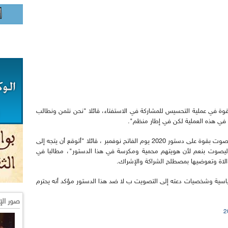
بقوة في عملية التحسيس للمشاركة في الاستفتاء، قائلا "نحن نثمن ونطالب
في هذه العملية لكن في إطار منظم".
ويتوقع ضيف فوروم الاذاعة أن الشعب الجزائري سيصوت بقوة على دستور 2020 يوم الفاتح نوفمبر ، قائلا "أتوقع أن يتجه إلى
ي 11 إلى 12 مليون مواطن ليصوت بنعم لأن هويتهم محمية ومكرسة في هذا الدستور"، مطالبا في
اة وتعوضيها بمصطلح الشراكة والإشراك.
اسية وشخصيات دعته إلى التصويت ب لا ضد هذا الدستور مؤكد أنه يحترم
صور الإ