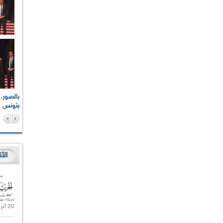
اعات الوطنية والجهوية
الإذاعة الجزائرية تقف دقيقة صمت ترحما على أرواح شهداء
ر 2021
17 أكتوبر 1961
بتونس
الأ
20 أبريل 2021 |