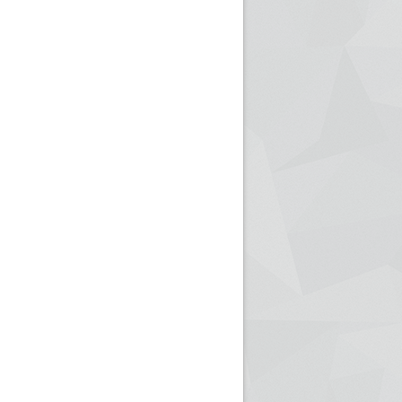
ريم الإذاعة الجزائرية للرياضيين البارالمبيين المتوجين
بالصور... اللقاء الوطني لمديري الإذ
اليات في طوكيو
حول مرافقة وتغطية الإنتخابات المحلية لـ27 نوفمب