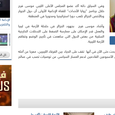
وفي السياق ذاته أكد عضو المجلس الأعلى الليبي موسى فرج
خلال برنامج "زوايا الأحداث" للقناة الإذاعية الأولى أن دول الجوار
وبالأخص الجزائر تلعب دورا استراتيجيا ومحوريا في المنطقة.
والتلفزي
وأشاد موسى فرج بجهود الجزائر في حلحلة الأزمة في ليبيا
والعمل قدر الإمكان على ممارسة الضغط على التدخلات الخارجية
السلبية من بعض الدول التي ساهمت في تأجيج الوضع وتفاقم
الأزمة الليبية.
حت حتى الآن في أنها تقف على الحياد بين الفرقاء الليبيين، معربا عن أمله
كل ال
 الأسبوعين القادمين لدعم المسار السياسي عن توصيات تصب في صالح