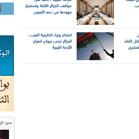
 أي طرف
الأزمة الليبية : تأكيد على
عب
مواقف الجزائر الثابتة واستمرار
جهودها في دعم الليبيين
ل
اجتماع وزراء الخارجية العرب :
ال اللقاء
الجزائر ترحب ببوادر انفراج
المشري
الأزمة الليبية
صور الإ