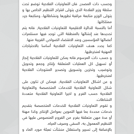
وحسب ذات المصدر, فان التعاونيات الفلاحية توضع تحت
سلطة وزير الفلاحة الذي يتولى اقتراح التنظيم الخاص بها و
يتولى الوزير متابعة مراقبة تطورها ونشاطاتها، ومتابعة جرد
ممتلكاتها.
أما بالنسبة للدائرة الاقليمية للتعاونيات الفلاحية, فانه يتم
تحديدها عند إنشائها بالمنطقة التي توجد فيها مستثمرات
أعضائها المؤسسين وعند الاقتضاء الضواحي القريبة منها.
كما يحدد هدف التعاونيات الفلاحية أساسا بالاحتياجات
المهنية لمنخرطيها.
و حسب ذات المرسوم فانه يمكن للتعاونيات الفلاحية إنجاز
أو تسهيل كل العمليات المتعلقة بإنتاج وجمع وتحويل
وتوضيب وتخزين وتسويق وتصدير المنتوجات الفلاحية
لمنخرطيها.
و عن اشكال التعاونيات الفلاحية, فيمكن ان تكون على
شكل التعاونية الفلاحية للخدمات المتخصصة والتعاونية
الفلاحية حسب الفرع و اخيرا التعاونية الفلاحية متعددة
النشاطات.
و تقوم التعاونيات الفلاحية للخدمات المتخصصة بتقديم
خدمات محددة بما فيها التموين بعوامل الإنتاج وكذا مهنة
أو عدة مهن متعلقة بفرع من الفروع المنصوص عليها في
التنظيم المعمول به، السقي وصرف المياه.
بالإضافة إلى تسيير واستغلال منشآت تعبئة مورد الماء و