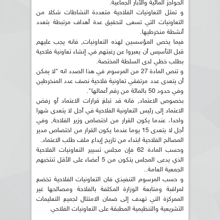
الحواجز المائية والآبار الجماعية.
و تمثل التعاونيات الفلاحية متعددة النشاطات شكلا من
التعاونيات التي تسعى لتحقيق عدة أهداف مرتبطة بتعدد
أنشطة منخرطيها.
فيما يخص المؤسسين لهذه التعاونيات, فانه يجب عليهم
قبل التأسيس أن يعبروا عن رغبتهم في إنشاء تعاونية فلاحية
بطلب خطي لدى السلطة المختصة.
و تنص المادة 27 من المرسوم في هذا الصدد انه "لا يمكن
أن يتعدى عدد مرتفقي تعاونية فلاحية نصف عدد المنخرطين
وفي حدود 50 بالمائة من رقم أعمالها".
بخصوص الاعتماد, فانه قد تبلغ قرارات الاعتماد أو رفض
الاعتماد إلى رئيس التعاونية الفلاحية في أجل لا يتعدى شهرا
واحدا، عندما يكون القرار من اختصاص وزير الفلاحة, وفي
أجل لا يتعدى 15 يوما عندما يكون القرار من اختصاص مدير
المصالح الفلاحية ابتداء من تاريخ إيداع ملف طلب الاعتماد.
وحسب المادة 62 فإن مجلس تسيير التعاونيات الفلاحية
الذي يدعى المجلس يتكون من 5 أعضاء على الأقل تنتخبهم
الجمعية العامة..
و حسب المرسوم التنفيذي فان التعاونيات الفلاحية تخضع
لمراقبة ومتابعة الوزارة المكلفة بالفلاحة ومصالحها غير
الممركزة التي تهدف إلى ضمان الامتثال لجميع التعليمات
التشريعية والتنظيمية المطبقة على التعاونيات الفلاحي