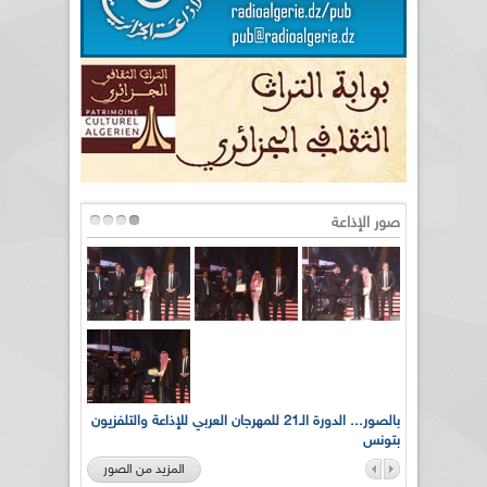
صور الإذاعة
لى أرواح
بالصور... الدورة الـ21 للمهرجان العربي للإذاعة والتلفزيون
بتونس
المزيد من الصور