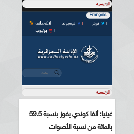
Français
آر أس أس
تويتر
فيسبوك
يوتيوب
‏بحث ‏
استمارة البحث
غينيا: ألفا كوندي يفوز بنسبة 59.5
بالمائة من نسبة الأصوات