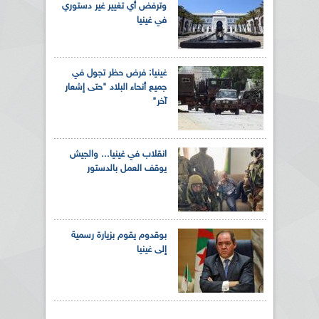
وترفض أي تغيير غير دستوري
في غينيا
غينيا: فرض حظر تجول في
جميع أنحاء البلاد "حتى إشعار
آخر"
انقلاب في غينيا... والجيش
يوقف العمل بالدستور
بوقدوم يقوم بزيارة رسمية
إلى غينيا