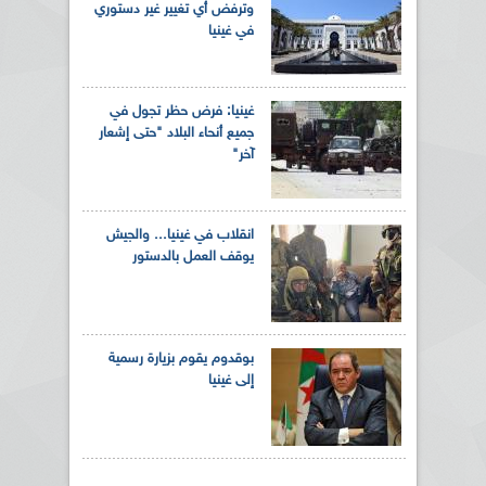
وترفض أي تغيير غير دستوري
في غينيا
غينيا: فرض حظر تجول في
جميع أنحاء البلاد "حتى إشعار
آخر"
انقلاب في غينيا... والجيش
يوقف العمل بالدستور
بوقدوم يقوم بزيارة رسمية
إلى غينيا