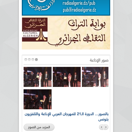
صور الإذاعة
لى أرواح
بالصور... الدورة الـ21 للمهرجان العربي للإذاعة والتلفزيون
بتونس
المزيد من الصور