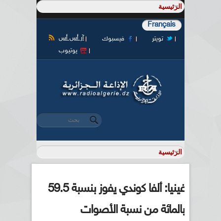
Français
آر أس أس
تويتر
فيسبوك
يوتيوب
‏بحث ‏
استمارة البحث
غينيا: ألفا كوندي يفوز بنسبة 59.5
بالمائة من نسبة الأصوات