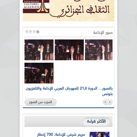
صور الإذاعة
لى أرواح
بالصور... الدورة الـ21 للمهرجان العربي للإذاعة والتلفزيون
بتونس
المزيد من الصور
الأكثر قراءة
مريم شرفي للإذاعة: 700 إخطار