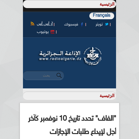
Français
آر أس أس
تويتر
فيسبوك
يوتيوب
‏بحث ‏
استمارة البحث
"الفاف" تحدد تاريخ 10 نوفمبر كآخر
أجل لإيداع طلبات الإجازات