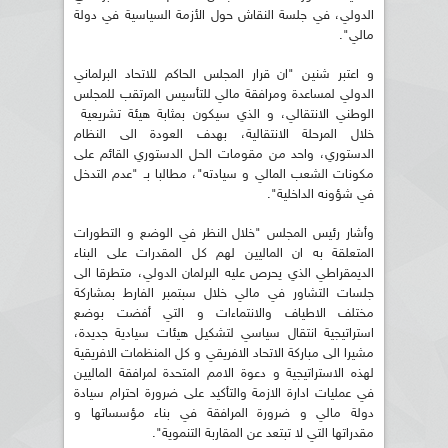
الدولي، في جلسة النقاش حول الأزمة السياسية في دولة
مالي".
و اعتبر شنين "ان قرار المجلس الحاكم للاتحاد البرلماني
الدولي لمساعدة ومرافقة مالي للتأسيس المرتقب للمجلس
الوطني الانتقالي، و الذي سيكون بمثابة هيئة تشريعية
خلال المرحلة الانتقالية، بهدف العودة الى النظام
الدستوري، واحد من مقومات الحل الدستوري القائم على
مكونات الشعب المالي و سيادته"، مطالبا بـ "عدم التدخل
في شؤونه الداخلية".
وأشار رئيس المجلس "خلال النظر في الوضع و التطورات
المتعلقة به ان الماليين لهم كل المقدرات على البناء
الديمقراطي الذي يحرص عليه البرلمان الدولي، متطرقا الى
جلسات التشاور في مالي خلال سبتمبر الفارط بمشاركة
مختلف الاطياف والانتماءات و التي أفضت بوضع
استراتيجية انتقال سياسي لتشكيل هيئات سيادية جديدة،
مشيرا الى مباركة الاتحاد الافريقي و كل المنظمات الافريقية
لهذه الاستراتيجية و دعوة الامم المتحدة لمرافقة الماليين
في عمليات ادارة الازمة والتأكيد على ضرورة احترام سيادة
دولة مالي و ضرورة المرافقة في بناء مؤسساتها و
مقدراتها التي لا تبتعد عن المقاربة التنموية".