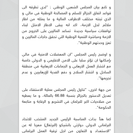
و تابع بيان المجلس الشعبي الوطني : "لدى تطرقه الى
قواعد اتفاق الجزائر للسلم و المصالحة الوطنية في مالي و
الذي تبنته مختلف الاطراف المالية و ما يمثله من اطار
ملائم لحل الازمة، اكد انه يبقى الاطار الامثل لبناء
توافقات سياسية جديدة تساعد الماليين على الخروج من
الازمة ومباشرة التنمية الوطنية التي تحقق حاجات الماليين و
تعزز وحدتهم الوطنية".
و اوضح رئيس المجلس "ان المعضلات الامنية في مالي
بإمكانها ان تؤثر سلبا على الامن الاقليمي و الدولي خاصة
مع انتشار العمل الارهابي و الجماعات الارهابية في منطقة
الساحل و انتشار السلاح و دفع الفدية للإرهابيين و عدم
تجريمها".
من جهة اخرى، "تناول رئيس المجلس عملية الاستفتاء على
تعديل الدستور بالجزائر بنسبة 66.88 بالمائة، و ما يعطيه
من صلاحيات اكبر للبرلمان في التشريع و الرقابة و متابعة
الحكومة".
كما هنأ بذات المناسبة الرئيس الجديد المنتخب للاتحاد
البرلماني الدولي دوارتي باتشيكو (البرتغال) معربا له عن
"الاستعداد و التعاون من اجل ترقية العمل البرلماني