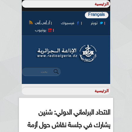
Français
آر أس أس
تويتر
فيسبوك
يوتيوب
‏بحث ‏
استمارة البحث
الاتحاد البرلماني الدولي: شنين
يشارك في جلسة نقاش حول أزمة