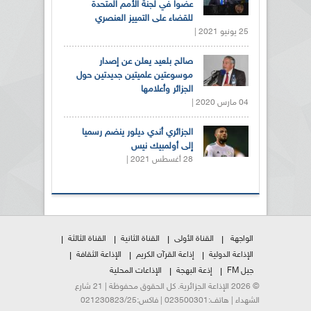
عضوا في لجنة الأمم المتحدة
للقضاء على التمييز العنصري
25 يونيو 2021 |
صالح بلعيد يعلن عن إصدار
موسوعتين علميتين جديدتين حول
الجزائر وأعلامها
04 مارس 2020 |
الجزائري أندي ديلور ينضم رسميا
إلى أولمبيك نيس
28 أغسطس 2021 |
الواجهة
القناة الأولى
القناة الثانية
القناة الثالثة
الإذاعة الدولية
إذاعة القرآن الكريم
الإذاعة الثقافة
جيل FM
إذعة البهجة
الإذاعات المحلية
© 2026 الإذاعة الجزائرية. كل الحقوق محفوظة | 21 شارع
الشهداء | هاتف:023500301 | فاكس:021230823/25