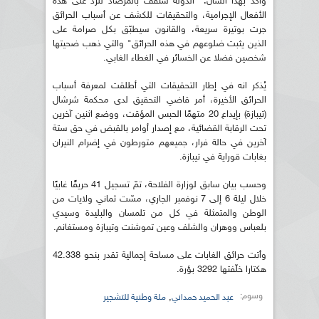
وأكّد بهذا الشأن: "الدولة ستقف بالمرصاد للرد على هذه
الأفعال الإجرامية، والتحقيقات للكشف عن أسباب الحرائق
جرت بوتيرة سريعة، والقانون سيطبّق بكل صرامة على
الذين يثبت ضلوعهم في هذه الحرائق" والتي ذهب ضحيتها
شخصين فضلا عن الخسائر في الغطاء الغابي.
يُذكر انه في إطار التحقيقات التي أطلقت لمعرفة أسباب
الحرائق الأخيرة، أمر قاضي التحقيق لدى محكمة شرشال
(تيبازة) بإيداع 20 متهمًا الحبس المؤقت، ووضع اثنين آخرين
تحت الرقابة القضائية، مع إصدار أوامر بالقبض في حق ستة
آخرين في حالة فرار، جميعهم متورطون في إضرام النيران
بغابات قوراية في تيبازة.
وحسب بيان سابق لوزارة الفلاحة، تمّ تسجيل 41 حريقًا غابيًا
خلال ليلة 6 إلى 7 نوفمبر الجاري، مسّت ثماني ولايات من
الوطن والمتمثلة في كل من تلمسان والبليدة وسيدي
بلعباس ووهران والشلف وعين تموشنت وتيبازة ومستغانم.
وأتت حرائق الغابات على مساحة إجمالية تقدر بنحو 42.338
هكتارا خلّفتها 3292 بؤرة.
وسوم:
,
عبد الحميد حمداني
ملة وطنية للتشجير