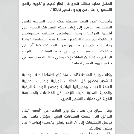
المقبل عملية مكمّلة تندرج في إطار تدعيم و تقوية برنامج
التشجير ردا على من يريدون تدمير غاباتنا".
وأضاف: "هذه الحملة ستنظم تحت الرعاية السامية لرئيس
الجمهورية، وترمي إلى إعادة تهيئة الفضاءات الغابية التي
أتلفتها الحرائق"، ودعا المواطنين بمختلف مستوياتهم
للمشاركة في حملة التشجير، معتبرًا هذه المساهمة "واجبًا
وطنيًا للردّ على من يقومون بحرق الغابات"، كما ألّح على
مشاركة المجتمع المدني في هذه العملية عبر التراب
الوطني، مؤكدًا أنّ الغابات إرث وطني ملك للجميع يستدعي
تظافر جهود الجميع لحمايته.
وكانت وزارة الفلاحة نظّمت منذ أيام اجتماعا للجنة الوطنية
للتشجير بحضور كل القطاعات الوزارية وإطارات المديرية
العامة الغابات ومديرياتها الولائية ومجمع الهندسة الريفية
والحماية المدنية، حيث التزمت كل القطاعات بالمساهمة
القوية في عمليات التشجير الكبرى.
وفي سياق ذي صلة، عبّر وزير الفلاحة عن "أسفه "على
الحرائق التي مست الفضاءات الغابية مؤخرًا، خاصة بعد
توصل التحقيقات إلى أنّ الأمر يتعلق بـ"عملية إجرامية" في
بعض الولايات.