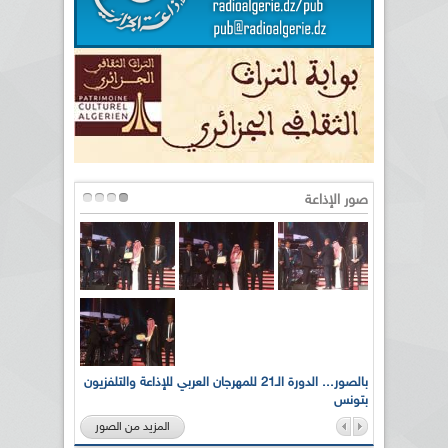
صور الإذاعة
لى أرواح
بالصور... الدورة الـ21 للمهرجان العربي للإذاعة والتلفزيون
بتونس
المزيد من الصور