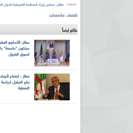
وسوم:
,
عطار
مجلس وزراء المنظمة الافريقية للدول الم
اقتصاد
,
مؤسسات
طالع ايضاً
عطار: الأسابيع المقب
ستكون "حاسمة" بال
لسوق البترول
ريم الإذاعة الجزائرية للرياضيين البارالمبيين المتوجين
بالصور... اللقاء الوطني لمديري الإذ
اليات في طوكيو
حول مرافقة وتغطية الإنتخابات المحلية لـ27 نوفمب
يناير المقبل لدراسة
النفطية