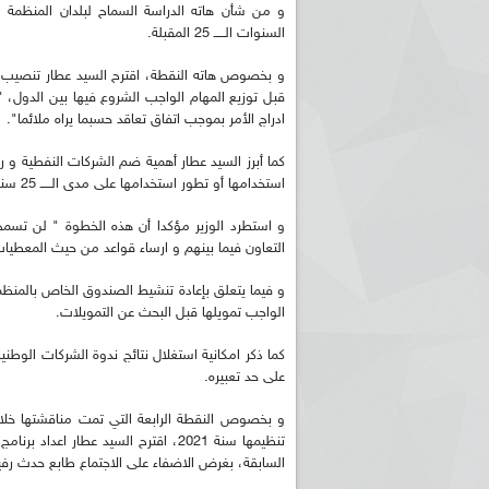
و من شأن هاته الدراسة السماح لبلدان المنظمة ا
السنوات الـــــ 25 المقبلة.
و بخصوص هاته النقطة، اقترح السيد عطار تنصيب 
قبل توزيع المهام الواجب الشروع فيها بين الدول، 
ادراج الأمر بموجب اتفاق تعاقد حسبما يراه ملائما".
كما أبرز السيد عطار أهمية ضم الشركات النفطية و 
استخدامها أو تطور استخدامها على مدى الـــــ 25 سنة المقبلة.
و استطرد الوزير مؤكدا أن هذه الخطوة " لن تسمح
التعاون فيما بينهم و ارساء قواعد من حيث المعطيات 
و فيما يتعلق بإعادة تنشيط الصندوق الخاص بالمنظم
الواجب تمويلها قبل البحث عن التمويلات.
كما ذكر امكانية استغلال نتائج ندوة الشركات الوطن
على حد تعبيره.
و بخصوص النقطة الرابعة التي تمت مناقشتها خلال ا
تنظيمها سنة 2021، اقترح السيد عطار
السابقة، بغرض الاضفاء على الاجتماع طابع حدث ر