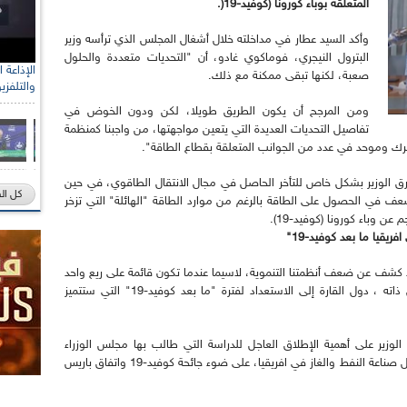
المتعلقة بوباء كورونا (كوفيد-19
(
.
وأكد السيد عطار في مداخلته خلال أشغال المجلس الذي ترأسه وزير
البترول النيجري، فوماكوي غادو، أن "التحديات متعددة والحلول
صعبة، لكنها تبقى ممكنة مع ذلك.
والتلفزي
ومن المرجح أن يكون الطريق طويلا، لكن ودون الخوض في
تفاصيل التحديات العديدة التي يتعين مواجهتها، من واجبنا كمنظمة
شترك وموحد في عدد من الجوانب المتعلقة بقطاع الطاقة".
طرق الوزير بشكل خاص للتأخر الحاصل في مجال الانتقال الطاقوي، في حين
كل ال
أضعف في الحصول على الطاقة بالرغم من موارد الطاقة "الهائلة" التي تزخر
عن وباء كورونا (كوفيد-19).
قيا ما بعد كوفيد-19"
د كشف عن ضعف أنظمتنا التنموية، لاسيما عندما تكون قائمة على ريع واحد
يتمثل خصيصا في المحروقات"، داعيا، في السياق ذاته ، دول القارة إلى الاستعداد لفترة "ما بعد كوفيد-19" التي ستتميز
وزير على أهمية الإطلاق العاجل للدراسة التي طالب بها مجلس الوزراء
لمنظمة الدول الافريقية المنتجة للبترول حول مستقبل صناعة النفط والغاز في افريقيا، على ضوء جائحة كوفيد-19 واتفاق باريس