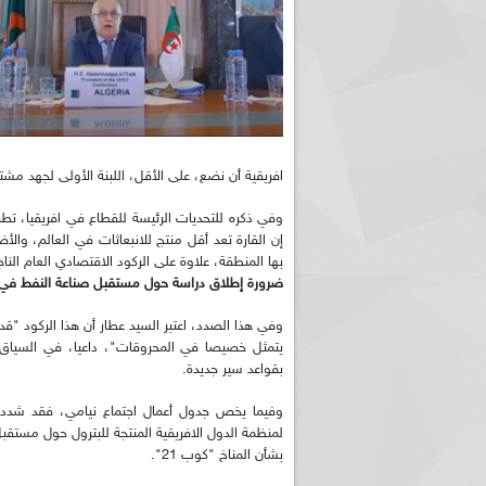
افريقية أن نضع، على الأقل، اللبنة الأولى لجهد م
وفي ذكره للتحديات الرئيسة للقطاع في افريقيا، ت
إن القارة تعد أقل منتج للانبعاثات في العالم، وال
بها المنطقة، علاوة على الركود الاقتصادي العام الناجم 
ضرورة إطلاق دراسة حول مستقبل صناعة النفط في افري
وفي هذا الصدد، اعتبر السيد عطار أن هذا الركود "ق
بقواعد سير جديدة.
وفيما يخص جدول أعمال اجتماع نيامي، فقد شدد ال
بشأن المناخ "كوب 21".