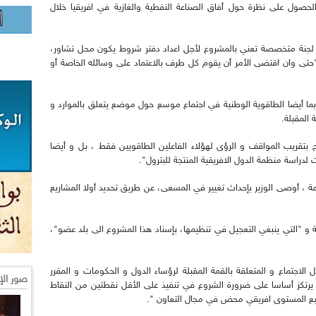
لحصول على نظرة حول أفاق الصناعة النفطية والغازية في افريقيا خلال
لجنة متخصصة تعني بالمشروع لأجل اعداد دفتر شروط يكون محل تشاور،
"حتى وان اقتضى الأمر أن يقوم كل طرف بالاعتماد على وسائله الخاصة أو
ربما أيضا الطاقوية الوطنية في اجتماع موسع حول موضع يتعلق بالموارد و
 بتقريب المواقف و الرؤى لهؤلاء الفاعلين الطاقويين فقط ، بل و أيضا
لدراسة منظمة الدول الافريقية المنتجة للبترول".
ة ، أوصى الوزير بإحداث تغيير في المسعى، عن طريق تحديد أولا المشاريع
ية و "التي ينبغي التعجيل في تنظيمها، بإسناد هذا المشروع الى بلد عضو"،
لاجتماع و المتعلقة بالقمة المقبلة لرؤساء الدول و الحكومات و المقرر
صور الإ
 اعداد برنامج يرتكز أساسا على ضرورة الشروع في تنفيذ على الأقل نقطتين من النقاط
فيع المستوى افريقي محض في مجال التعاون ".