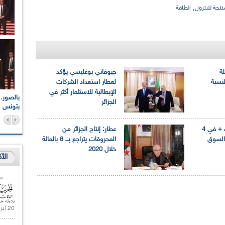
,
نتجة للبترول
الطاقة
لة
جيوفاني بوغليسي يؤكد
نسبة
لعطار استعداد الشركات
الإيطالية للاستثمار أكثر في
اعات الوطنية والجهوية
الإذاعة الجزائرية تقف دقيقة صمت ترحما على أرواح شهداء
الجزائر
ر 2021
17 أكتوبر 1961
بتونس
عطار : اجتماع لأوبك + في 4
عطار: إنتاج الجزائر من
 السوق
المحروقات يتراجع بـــ 8 بالمائة
خلال 2020
الأ
20 أبريل 2021 |