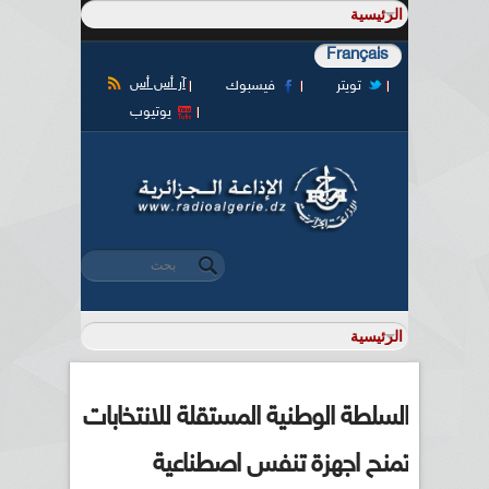
Français
آر أس أس
تويتر
فيسبوك
يوتيوب
‏بحث ‏
استمارة البحث
السلطة الوطنية المستقلة للانتخابات
تمنح اجهزة تنفس اصطناعية