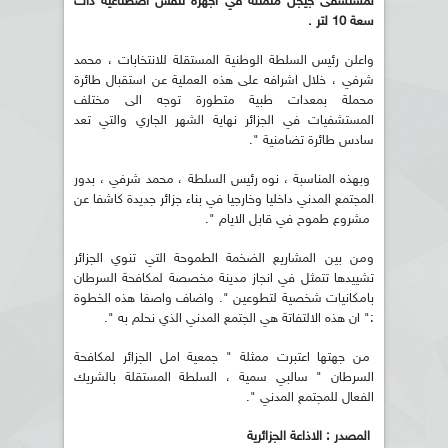
لمستشفى جيجل متمثلة في اجهزة تنفس اصطناعية ذات
سعة 10 لتر .
واعلن رئيس السلطة الوطنية المستقلة للانتخابات ، محمد
شرفي ، خلال اشرافه على هذه العملية عن استقبال طائرة
محملة بمعدات طبية متطورة توجه الى مختلف
المستشفيات في الجزائر نهاية الشهر الجاري والتي تعد
سادس طائرة تضامنية ".
وبهذه المناسبة ، نوه رئيس السلطة ، محمد شرفي ، بدور
المجتمع المدني داخليا وخارجيا في بناء جزائر جديدة كاشفا عن
مشروع طموح في قابل الايام ".
ومن بين المشاريع الضخمة الطموحة التي تنوي الجزائر
تشييدها تتمثل في انجاز مدينة مخصصة لمكافحة السرطان
بامكانيات شخصية لتطوعين ". واضاف واصفا هذه الخطوة
:" ان هذه الالتفاتة هي الجتمع المدني الذي نحلم به ".
من جهتها اعتبرت ممثلة " جمعية امل الجزائر لمكافحة
السرطان " سالبي سمية ، السلطة المستقلة بالشريك
الفعال للمجتمع المدني ".
المصدر : الاذاعة الجزائرية